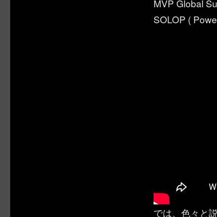
MVP Global Sum
SOLOP ( Power
では、色々と