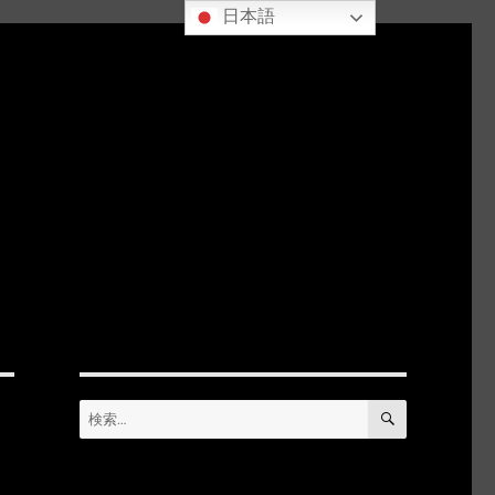
日本語
検
検
索
索: