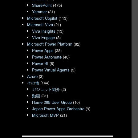
SharePoint
(475)
Yammer
(31)
Microsoft Copilot
(113)
Microsoft Viva
(21)
Viva Insights
(13)
Viva Engage
(8)
Microsoft Power Platform
(82)
Power Apps
(38)
Power Automate
(40)
Power BI
(8)
Power Virtual Agents
(3)
Azure
(3)
その他
(144)
ガジェット紹介
(2)
動画
(31)
Home 365 User Group
(10)
Japan Power Apps Orchestra
(9)
Microsoft MVP
(21)