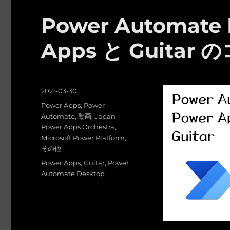
Power Automate 
Apps と Guitar
投
2021-03-30
稿
カ
Power Apps
,
Power
日:
テ
Automate
,
動画
,
Japan
ゴ
Power Apps Orchestra
,
リ
Microsoft Power Platform
,
ー
その他
タ
Power Apps
,
Guitar
,
Power
グ
Automate Desktop