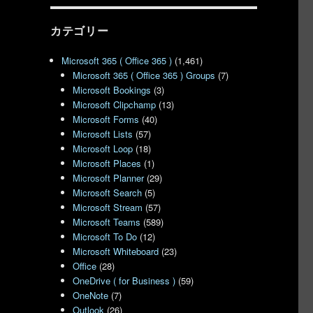
カテゴリー
Microsoft 365 ( Office 365 )
(1,461)
Microsoft 365 ( Office 365 ) Groups
(7)
Microsoft Bookings
(3)
Microsoft Clipchamp
(13)
Microsoft Forms
(40)
Microsoft Lists
(57)
Microsoft Loop
(18)
Microsoft Places
(1)
Microsoft Planner
(29)
Microsoft Search
(5)
Microsoft Stream
(57)
Microsoft Teams
(589)
Microsoft To Do
(12)
Microsoft Whiteboard
(23)
Office
(28)
OneDrive ( for Business )
(59)
OneNote
(7)
Outlook
(26)