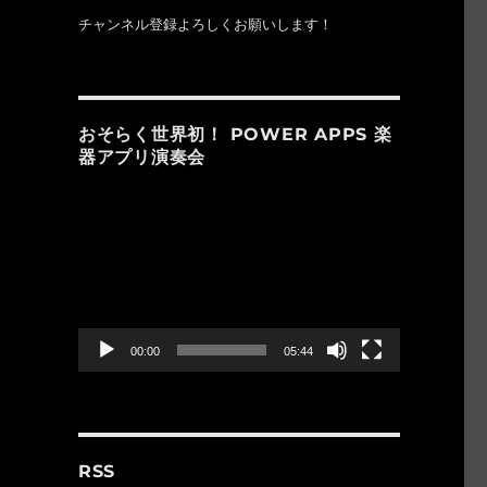
チャンネル登録よろしくお願いします！
おそらく世界初！ POWER APPS 楽
器アプリ演奏会
動
画
プ
レ
ー
ヤ
ー
00:00
05:44
RSS