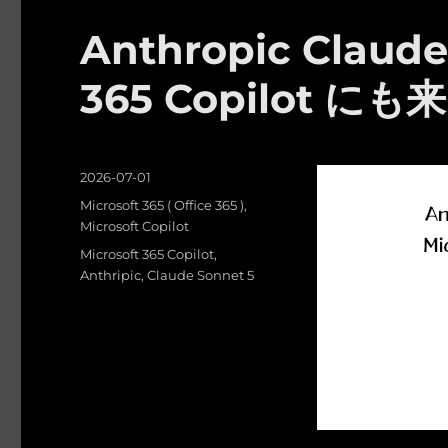
Anthropic Claude
365 Copilot にも
投
2026-07-01
稿
カ
Microsoft 365 ( Office 365 )
,
日:
テ
Microsoft Copilot
ゴ
タ
Microsoft 365 Copilot
,
リ
グ
Anthripic
,
Claude Sonnet 5
ー