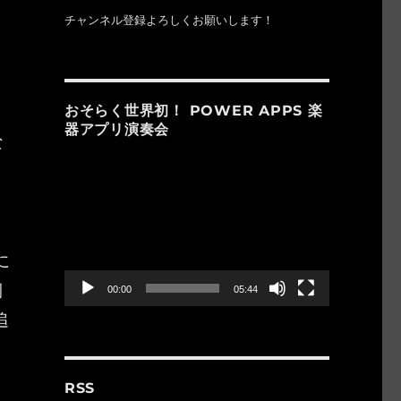
チャンネル登録よろしくお願いします！
おそらく世界初！ POWER APPS 楽
器アプリ演奏会
な
動
ろ
画
。
プ
レ
ー
に
ヤ
ー
側
00:00
05:44
追
RSS