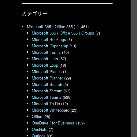
カテゴリー
Microsoft 365 ( Office 365 )
(1,461)
Microsoft 365 ( Office 365 ) Groups
(7)
Microsoft Bookings
(3)
Microsoft Clipchamp
(13)
Microsoft Forms
(40)
Microsoft Lists
(57)
Microsoft Loop
(18)
Microsoft Places
(1)
Microsoft Planner
(29)
Microsoft Search
(5)
Microsoft Stream
(57)
Microsoft Teams
(589)
Microsoft To Do
(12)
Microsoft Whiteboard
(23)
Office
(28)
OneDrive ( for Business )
(59)
OneNote
(7)
Outlook
(26)