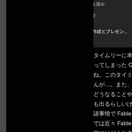
タイムリーに
ってしまった Cop
ね。このタイ
んが…。また
どうなることやら
も出るらしいけど
諸事情で Fab
では近々 Fable