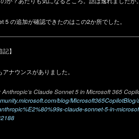
るのか？あたりも気になるところ。話は逸れましたが
net 5 の追加が確認できたのはこの2か所でした。
3 追記】
t からもアナウンスがありました。
: Anthropic’s Claude Sonnet 5 in Microsoft 365 Copil
mmunity.microsoft.com/blog/Microsoft365CopilotBlog/
-anthropic%E2%80%99s-claude-sonnet-5-in-microsof
32188