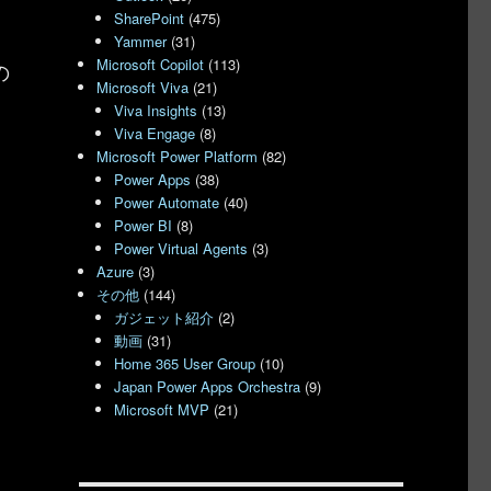
SharePoint
(475)
Yammer
(31)
Microsoft Copilot
(113)
の
Microsoft Viva
(21)
Viva Insights
(13)
Viva Engage
(8)
Microsoft Power Platform
(82)
Power Apps
(38)
Power Automate
(40)
Power BI
(8)
Power Virtual Agents
(3)
Azure
(3)
その他
(144)
ガジェット紹介
(2)
動画
(31)
Home 365 User Group
(10)
Japan Power Apps Orchestra
(9)
Microsoft MVP
(21)