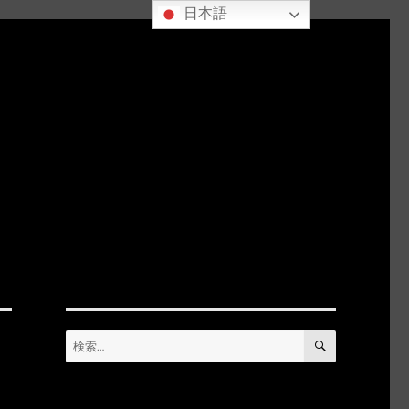
日本語
検
検
索
索: