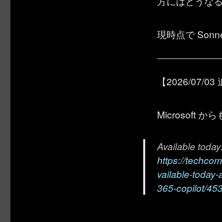
方にはどうな
現時点で Son
【2026/07/0
Microsof
Available today
https://techco
vailable-today
365-copilot/45