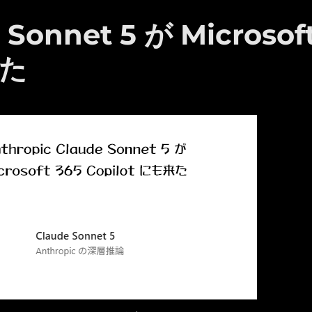
 Sonnet 5 が Microsof
来た