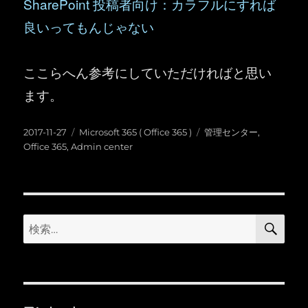
SharePoint 投稿者向け：カラフルにすれば
良いってもんじゃない
ここらへん参考にしていただければと思い
ます。
投
カ
タ
2017-11-27
Microsoft 365 ( Office 365 )
管理センター
,
稿
テ
グ
Office 365
,
Admin center
日:
ゴ
リ
ー
検
検
索
索: