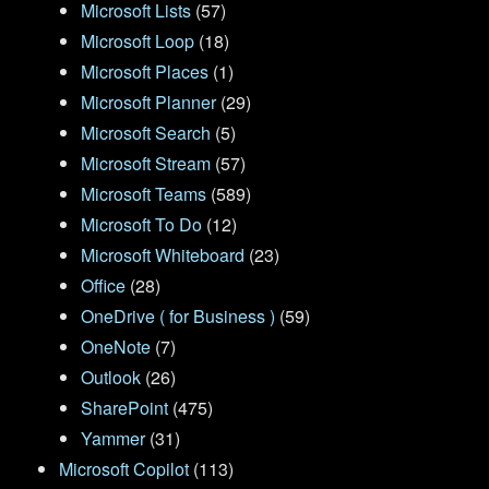
Microsoft Lists
(57)
Microsoft Loop
(18)
Microsoft Places
(1)
Microsoft Planner
(29)
Microsoft Search
(5)
Microsoft Stream
(57)
Microsoft Teams
(589)
Microsoft To Do
(12)
Microsoft Whiteboard
(23)
Office
(28)
OneDrive ( for Business )
(59)
OneNote
(7)
Outlook
(26)
SharePoint
(475)
Yammer
(31)
Microsoft Copilot
(113)