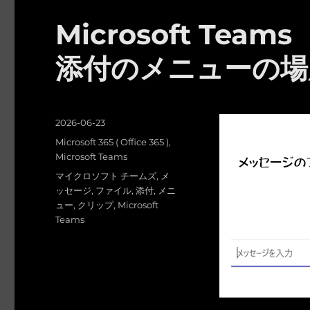
Microsoft Te
添付のメニューの場
投
2026-06-23
稿
カ
Microsoft 365 ( Office 365 )
,
日:
テ
Microsoft Teams
ゴ
タ
マイクロソフト チームズ
,
メ
リ
グ
ッセージ
,
ファイル
,
添付
,
メニ
ー
ュー
,
クリップ
,
Microsoft
Teams