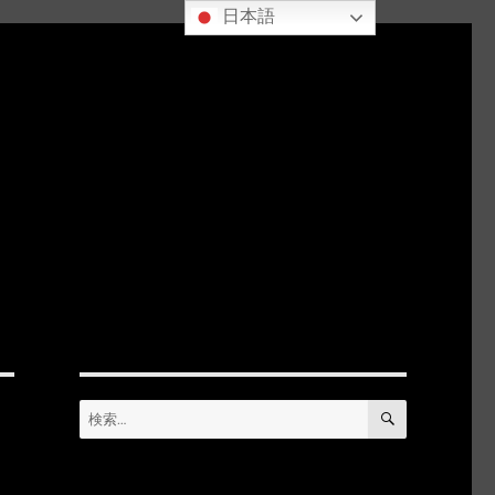
日本語
検
検
索
索: