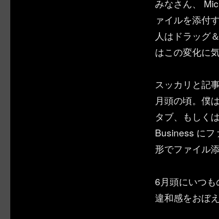
みなさん、 Mi
ァイルを添付
人はドラッグ
はこの変化に
スッカリと記
月頭の頃。僕
タブ、もしくは Sh
Busines
形でファイル
6月頭にいつ
違和感をおぼ