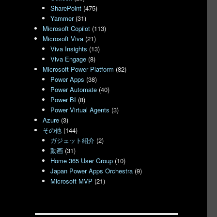
SharePoint
(475)
Yammer
(31)
Microsoft Copilot
(113)
Microsoft Viva
(21)
Viva Insights
(13)
Viva Engage
(8)
…
Microsoft Power Platform
(82)
Power Apps
(38)
Power Automate
(40)
Power BI
(8)
 の
Power Virtual Agents
(3)
Azure
(3)
その他
(144)
ガジェット紹介
(2)
動画
(31)
Home 365 User Group
(10)
Japan Power Apps Orchestra
(9)
Microsoft MVP
(21)