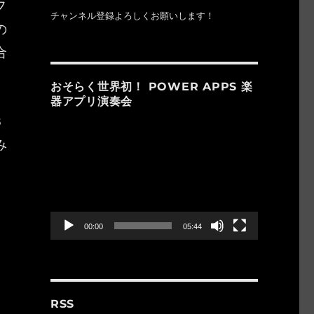
フ
チャンネル登録よろしくお願いします！
の
合
おそらく世界初！ POWER APPS 楽
器アプリ演奏会
6
動
み
画
プ
レ
ー
ヤ
ー
00:00
05:44
、
RSS