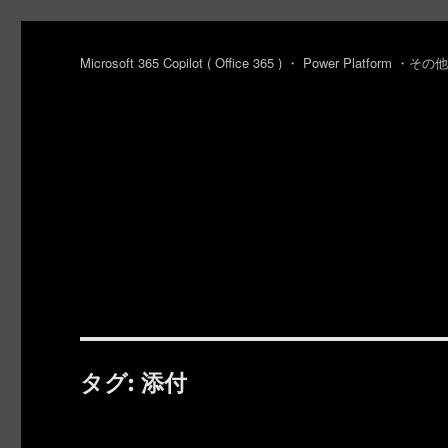
Microsoft 365 Copilot ( Office 365 ) ・ Power Platfo
タグ:
添付