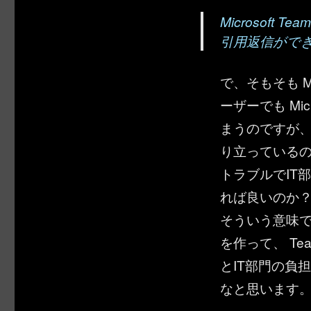
Microsof
引用返信がで
で、そもそも M
ーザーでも Mi
まうのですが、 
り立っている
トラブルでIT
れば良いのか
そういう意味
を作って、 T
とIT部門の負
なと思います