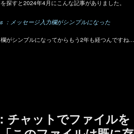
を探すと2024年4月にこんな記事がありました。
t Teams ：メッセージ入力欄がシンプルになった
力欄がシンプルになってからもう2年も経つんですね
 Teams ：メッセージのファイル添付のメニューの場所が変わった！？”
ams ：チャットでファイルを
「このファイルは既に存