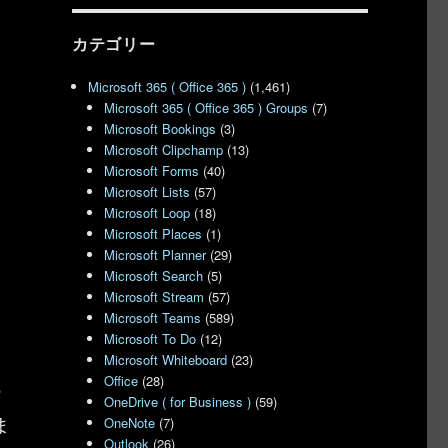
カテゴリー
Microsoft 365 ( Office 365 )
(1,461)
Microsoft 365 ( Office 365 ) Groups
(7)
Microsoft Bookings
(3)
Microsoft Clipchamp
(13)
Microsoft Forms
(40)
Microsoft Lists
(57)
Microsoft Loop
(18)
Microsoft Places
(1)
Microsoft Planner
(29)
Microsoft Search
(5)
Microsoft Stream
(57)
Microsoft Teams
(589)
Microsoft To Do
(12)
Microsoft Whiteboard
(23)
Office
(28)
ー
OneDrive ( for Business )
(59)
ま
OneNote
(7)
Outlook
(26)