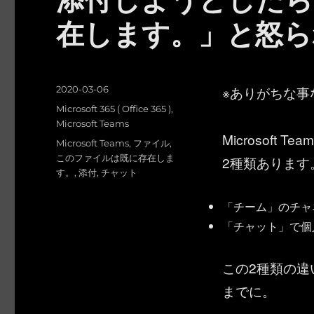
在します。」と怒ら
投
※ありがちな事
2020-03-06
稿
カ
Microsoft 365 ( Office 365 )
,
日:
テ
Microsoft Teams
Microsof
ゴ
タ
Microsoft Teams
,
ファイル
,
リ
グ
このファイルは既に存在しま
2種類あります
ー
す。
,
添付
,
チャット
「チーム」のチャ
「チャット」で個
この2種類の
までに。