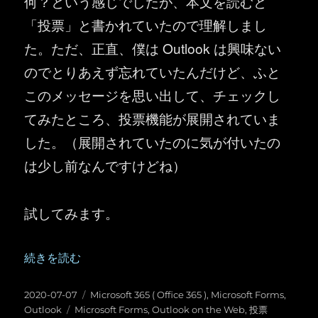
何？という感じでしたが、本文を読むと
「投票」と書かれていたので理解しまし
た。ただ、正直、僕は Outlook は興味ない
のでとりあえず忘れていたんだけど、ふと
このメッセージを思い出して、チェックし
てみたところ、投票機能が展開されていま
した。（展開されていたのに気が付いたの
は少し前なんですけどね）
試してみます。
“Outlook ： Outlook on the Web のメールで投票が作
続きを読む
投
カ
2020-07-07
Microsoft 365 ( Office 365 )
,
Microsoft Forms
,
稿
タ
テ
Outlook
Microsoft Forms
,
Outlook on the Web
,
投票