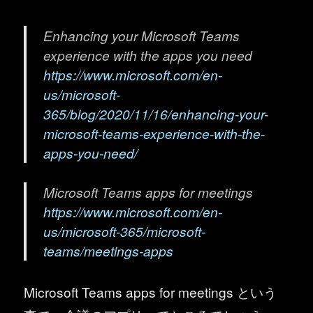
Enhancing your Microsoft Teams
experience with the apps you need
https://www.microsoft.com/en-
us/microsoft-
365/blog/2020/11/16/enhancing-your-
microsoft-teams-experience-with-the-
apps-you-need/
Microsoft Teams apps for meetings
https://www.microsoft.com/en-
us/microsoft-365/microsoft-
teams/meetings-apps
Microsoft Teams apps for meetings という