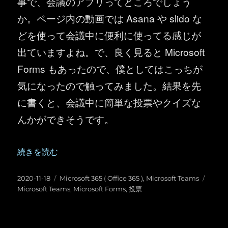
事で、会議のアプリってところでしょう
か。ページ内の動画では Asana や slido な
どを使って会議中に便利に使ってる感じが
出ていますよね。で、良く見ると Microsoft
Forms もあったので、僕としてはこっちが
気になったので触ってみました。結果を先
に書くと、会議中に簡単な投票やクイズな
んかができそうです。
“Microsoft Teams ：会議中に Microsoft Forms 
続きを読む
投
カ
タ
2020-11-18
Microsoft 365 ( Office 365 )
,
Microsoft Teams
稿
テ
グ
Microsoft Teams
,
Microsoft Forms
,
投票
日:
ゴ
リ
ー