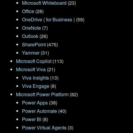
Microsoft Whiteboard
(23)
Office
(28)
OneDrive ( for Business )
(59)
OneNote
(7)
Outlook
(26)
SharePoint
(475)
Yammer
(31)
Microsoft Copilot
(113)
Microsoft Viva
(21)
Viva Insights
(13)
Viva Engage
(8)
Microsoft Power Platform
(82)
Power Apps
(38)
Power Automate
(40)
Power BI
(8)
Power Virtual Agents
(3)