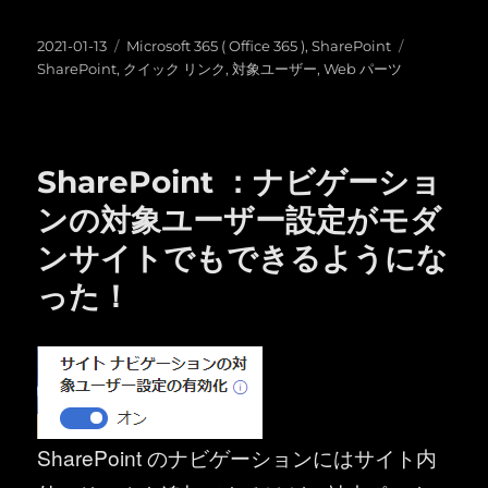
投
カ
タ
2021-01-13
Microsoft 365 ( Office 365 )
,
SharePoint
稿
テ
グ
SharePoint
,
クイック リンク
,
対象ユーザー
,
Web パーツ
日:
ゴ
リ
ー
SharePoint ：ナビゲーショ
ンの対象ユーザー設定がモダ
ンサイトでもできるようにな
った！
SharePoint のナビゲーションにはサイト内