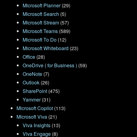
Microsoft Planner
(29)
Microsoft Search
(5)
Microsoft Stream
(57)
Microsoft Teams
(589)
Microsoft To Do
(12)
Microsoft Whiteboard
(23)
Office
(28)
OneDrive ( for Business )
(59)
OneNote
(7)
Outlook
(26)
SharePoint
(475)
Yammer
(31)
Microsoft Copilot
(113)
Microsoft Viva
(21)
Viva Insights
(13)
Viva Engage
(8)