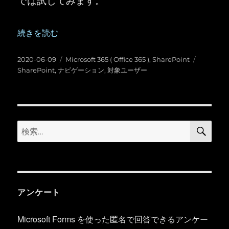
“SharePoint ：ナビゲーションの対象ユーザー設定が
続きを読む
投
カ
タ
2020-06-09
Microsoft 365 ( Office 365 )
,
SharePoint
稿
テ
グ
SharePoint
,
ナビゲーション
,
対象ユーザー
日:
ゴ
リ
ー
検
検
索
索:
アンケート
Microsoft Forms を使った匿名で回答できるアンケー