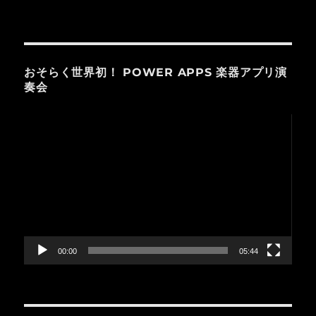
おそらく世界初！ POWER APPS 楽器アプリ演
奏会
動
画
プ
レ
ー
ヤ
ー
00:00
05:44