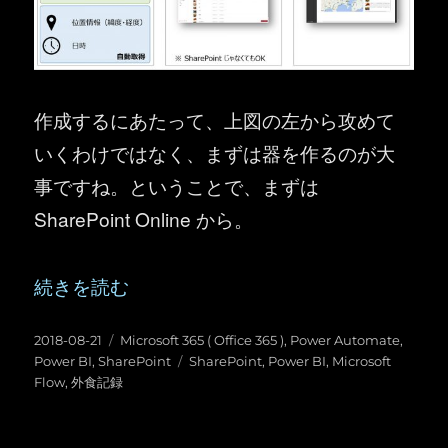
作成するにあたって、上図の左から攻めて
いくわけではなく、まずは器を作るのが大
事ですね。ということで、まずは
SharePoint Online から。
“Office 365 ： Microsoft Flow + SharePo
続きを読む
投
カ
2018-08-21
Microsoft 365 ( Office 365 )
,
Power Automate
,
稿
テ
タ
Power BI
,
SharePoint
SharePoint
,
Power BI
,
Microsoft
日:
ゴ
グ
Flow
,
外食記録
リ
ー