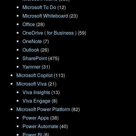
Microsoft To Do
(12)
Microsoft Whiteboard
(23)
Office
(28)
OneDrive ( for Business )
(59)
OneNote
(7)
Outlook
(26)
SharePoint
(475)
Yammer
(31)
Microsoft Copilot
(113)
Microsoft Viva
(21)
Viva Insights
(13)
Viva Engage
(8)
Microsoft Power Platform
(82)
Power Apps
(38)
Power Automate
(40)
Power BI
(8)