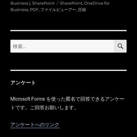
稿
テ
タ
Business )
,
SharePoint
SharePoint
,
OneDrive for
日:
ゴ
グ
Business
,
PDF
,
ファイルビューアー
,
圧縮
リ
ー
検
検
索
索:
アンケート
Microsoft Forms を使った匿名で回答できるアンケー
トです。ご回答お願いします。
アンケートへのリンク