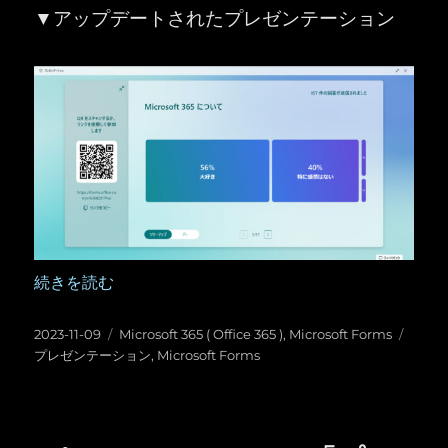
▼アップデートされたプレゼンテーション
“Microsoft Forms ：「プレゼンテーション」が進化してい
続きを読む
投
カ
タ
2023-11-09
Microsoft 365 ( Office 365 )
,
Microsoft Forms
稿
テ
グ
プレゼンテーション
,
Microsoft Forms
日:
ゴ
リ
ー