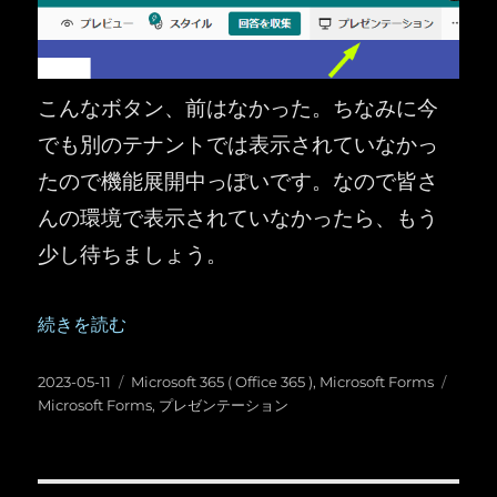
こんなボタン、前はなかった。ちなみに今
でも別のテナントでは表示されていなかっ
たので機能展開中っぽいです。なので皆さ
んの環境で表示されていなかったら、もう
少し待ちましょう。
“Microsoft Forms ：「プレゼンテーション」って
続きを読む
投
カ
タ
2023-05-11
Microsoft 365 ( Office 365 )
,
Microsoft Forms
稿
テ
グ
Microsoft Forms
,
プレゼンテーション
日:
ゴ
リ
ー