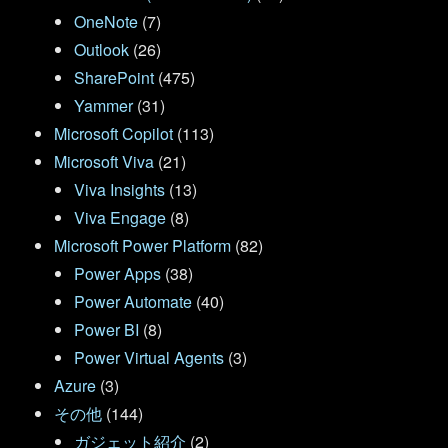
OneNote
(7)
Outlook
(26)
SharePoint
(475)
Yammer
(31)
Microsoft Copilot
(113)
Microsoft Viva
(21)
Viva Insights
(13)
Viva Engage
(8)
Microsoft Power Platform
(82)
Power Apps
(38)
Power Automate
(40)
Power BI
(8)
Power Virtual Agents
(3)
Azure
(3)
その他
(144)
ガジェット紹介
(2)