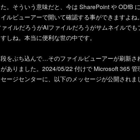
そういう意味だと、今は SharePoint や ODfB 
ァイルビューアーで開いて確認する事ができますよね
ファイルだろうがAIファイルだろうがサムネイルでも
ますしね。本当に便利な世の中です。
前段をぶち込んで…そのファイルビューアーが刷新さ
りました。2024/05/22 付けで Microsoft 365 管
ッセージセンターに、以下のメッセージが公開されま
 OneDrive for Business ：ファイルビューアーが刷新された” の