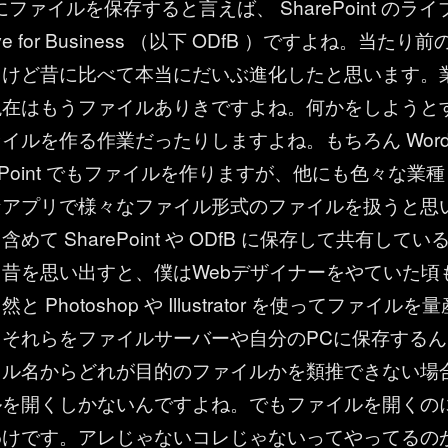
365 にファイルを保存すると言えば、 SharePoint のライ
ve for Business （以下 ODfB ）ですよね。当たり前
るけど昔に比べて本当にだいぶ進化したと思います。
現在はもうファイルありきですよね。何かをしようと
イルを作る作業だったりしますよね。もちろん Wor
 PowerPoint でもファイルを作りますが、他にも色々な業種
なアプリで様々なファイル形式のファイルを扱うと思
て SharePoint や ODfB に保存して共有してい
昔を思い出すと、僕はWebデザイナーをやていた頃
 Photoshop や Illustrator を使ってファイルを量
それらをファイルサーバーや自分のPCに保存するん
イル名からどれが目的のファイルかを類推できない場
ルを開くしかないんですよね。でもファイルを開くの
わけです。アレじゃないコレじゃないってやってるの