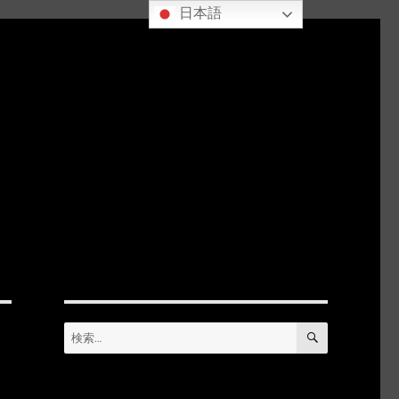
日本語
検
検
索
索: