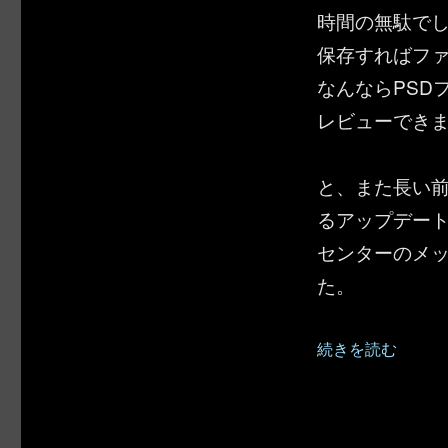
時間の無駄でした。
保存すればフ
なんならPSD
レビューでき
と、また長い
るアップデートがあ
センターのメ
た。
“SharePoint ／
続きを読む