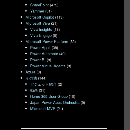
SharePoint
(475)
Yammer
(31)
Microsoft Copilot
(113)
Microsoft Viva
(21)
Viva Insights
(13)
Viva Engage
(8)
Microsoft Power Platform
(82)
Power Apps
(38)
Power Automate
(40)
Power BI
(8)
Power Virtual Agents
(3)
Azure
(3)
その他
(144)
ガジェット紹介
(2)
動画
(31)
Home 365 User Group
(10)
Japan Power Apps Orchestra
(9)
Microsoft MVP
(21)