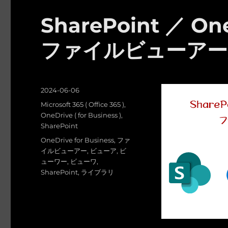
SharePoint ／ One
ファイルビューアー
投
2024-06-06
稿
カ
Microsoft 365 ( Office 365 )
,
日:
テ
OneDrive ( for Business )
,
ゴ
SharePoint
リ
タ
OneDrive for Business
,
ファ
ー
グ
イルビューアー
,
ビューア
,
ビ
ューワー
,
ビューワ
,
SharePoint
,
ライブラリ