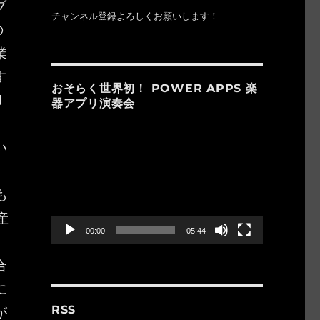
ブ
チャンネル登録よろしくお願いします！
の
業
す
おそらく世界初！ POWER APPS 楽
d
器アプリ演奏会
動
い
画
プ
る
レ
も
ー
ヤ
産
ー
00:00
05:44
合
に
が
RSS