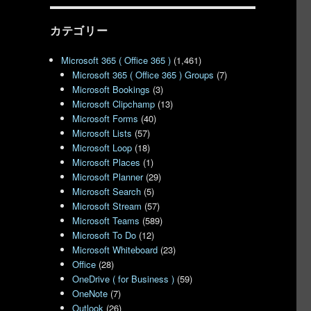
カテゴリー
Microsoft 365 ( Office 365 )
(1,461)
Microsoft 365 ( Office 365 ) Groups
(7)
Microsoft Bookings
(3)
Microsoft Clipchamp
(13)
Microsoft Forms
(40)
Microsoft Lists
(57)
Microsoft Loop
(18)
Microsoft Places
(1)
Microsoft Planner
(29)
Microsoft Search
(5)
Microsoft Stream
(57)
Microsoft Teams
(589)
Microsoft To Do
(12)
Microsoft Whiteboard
(23)
Office
(28)
OneDrive ( for Business )
(59)
OneNote
(7)
Outlook
(26)