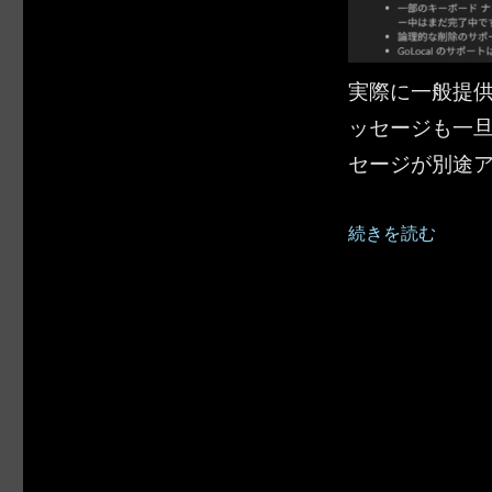
実際に一般提
ッセージも一旦仕
セージが別途
“Outlook ：ニ
続きを読む