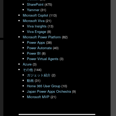
SharePoint
(475)
Yammer
(31)
Microsoft Copilot
(113)
Microsoft Viva
(21)
Viva Insights
(13)
Viva Engage
(8)
Microsoft Power Platform
(82)
Power Apps
(38)
Power Automate
(40)
Power BI
(8)
Power Virtual Agents
(3)
Azure
(3)
その他
(144)
ガジェット紹介
(2)
動画
(31)
Home 365 User Group
(10)
Japan Power Apps Orchestra
(9)
Microsoft MVP
(21)