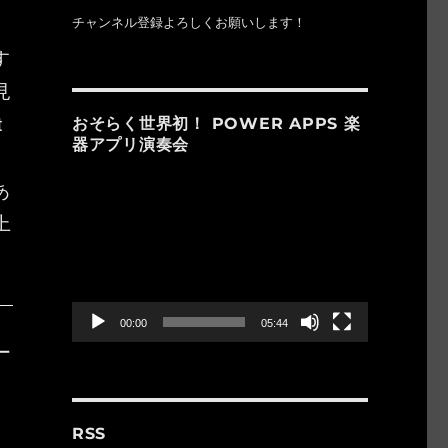
チャンネル登録よろしくお願いします！
す
見
t
おそらく世界初！ POWER APPS 楽
器アプリ演奏会
あ
動
画
上
プ
レ
ー
ヤ
ー
00:00
05:44
ー
RSS