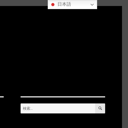
日本語
検
検
索
索: