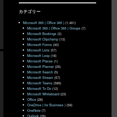
カテゴリー
Microsoft 365 ( Office 365 )
(1,461)
Microsoft 365 ( Office 365 ) Groups
(7)
Microsoft Bookings
(3)
Microsoft Clipchamp
(13)
Microsoft Forms
(40)
Microsoft Lists
(57)
Microsoft Loop
(18)
Microsoft Places
(1)
Microsoft Planner
(29)
Microsoft Search
(5)
Microsoft Stream
(57)
Microsoft Teams
(589)
Microsoft To Do
(12)
Microsoft Whiteboard
(23)
Office
(28)
OneDrive ( for Business )
(59)
OneNote
(7)
Outlook
(26)