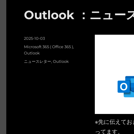
Outlook ：ニ
投
2025-10-03
稿
カ
Microsoft 365 ( Office 365 )
,
日:
テ
Outlook
ゴ
タ
ニュースレター
,
Outlook
リ
グ
ー
※先に伝えてお
ってます。