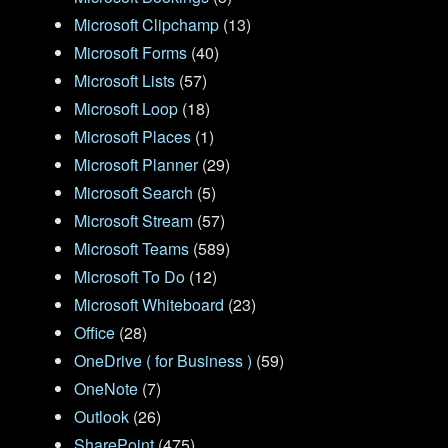
Microsoft Clipchamp
(13)
Microsoft Forms
(40)
Microsoft Lists
(57)
Microsoft Loop
(18)
Microsoft Places
(1)
Microsoft Planner
(29)
Microsoft Search
(5)
Microsoft Stream
(57)
Microsoft Teams
(589)
Microsoft To Do
(12)
Microsoft Whiteboard
(23)
Office
(28)
OneDrive ( for Business )
(59)
OneNote
(7)
Outlook
(26)
SharePoint
(475)