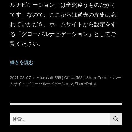
ルナビゲーション」は全然違うものだから
です。なので、ここからは過去の歴史は忘
れていただき、ホームサイトから設定をす
る「グローバルナビゲーション」としてご
覧ください。
“SharePoint ：アプリバーでグローバル ナビゲーションを
続きを読む
投
カ
タ
2021-05-07
Microsoft 365 ( Office 365 )
,
SharePoint
ホー
稿
テ
グ
ムサイト
,
グローバルナビゲーション
,
SharePoint
日:
ゴ
リ
ー
検
検
索
索: