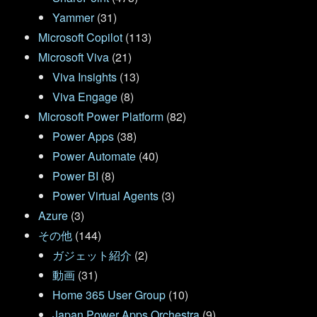
Yammer
(31)
Microsoft Copilot
(113)
Microsoft Viva
(21)
Viva Insights
(13)
Viva Engage
(8)
Microsoft Power Platform
(82)
Power Apps
(38)
Power Automate
(40)
Power BI
(8)
Power Virtual Agents
(3)
Azure
(3)
その他
(144)
ガジェット紹介
(2)
動画
(31)
Home 365 User Group
(10)
Japan Power Apps Orchestra
(9)