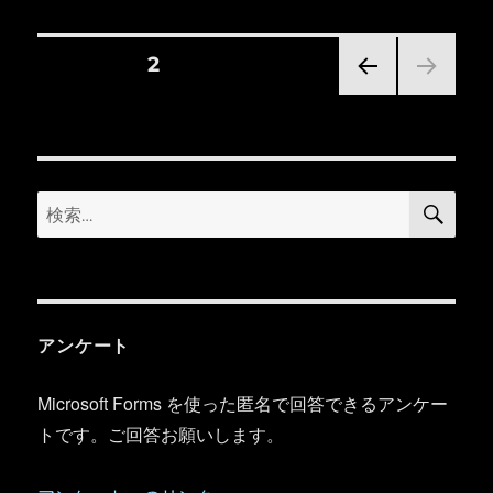
リ
ー
投
固定ページ
2
前の
稿
ペー
ジ
の
検
検
ペ
索
索:
ー
ジ
アンケート
送
Microsoft Forms を使った匿名で回答できるアンケー
り
トです。ご回答お願いします。