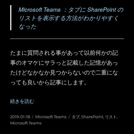
Microsoft Teams ：タブに SharePoint の
リストを表示する方法がわかりやすく
なった
たまに質問される事があって以前何かの記
事のオマケにサラっと記載した記憶があっ
たけどなかなか見つからないので二重にな
っても良いから記事にします。
“Microsoft Teams ：タブに SharePoint のリストを
続きを読む
投
カ
タ
2019-01-18
Microsoft Teams
タブ
,
SharePoint
,
リスト
,
稿
テ
グ
Microsoft Teams
日:
ゴ