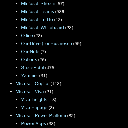
Microsoft Stream
(57)
Microsoft Teams
(589)
Microsoft To Do
(12)
Microsoft Whiteboard
(23)
Office
(28)
OneDrive ( for Business )
(59)
OneNote
(7)
Outlook
(26)
SharePoint
(475)
Yammer
(31)
Microsoft Copilot
(113)
Microsoft Viva
(21)
Viva Insights
(13)
Viva Engage
(8)
Microsoft Power Platform
(82)
Power Apps
(38)