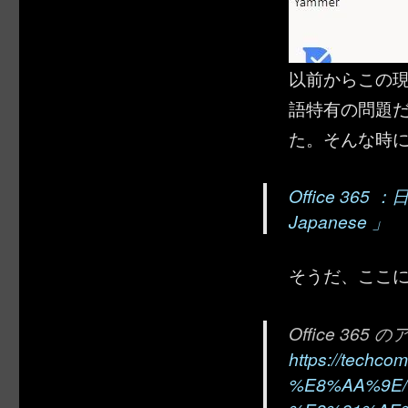
以前からこの
語特有の問題
た。そんな時
Office 365
Japanese 」
そうだ、ここ
Office 3
https://tech
%E8%AA%9E/Of