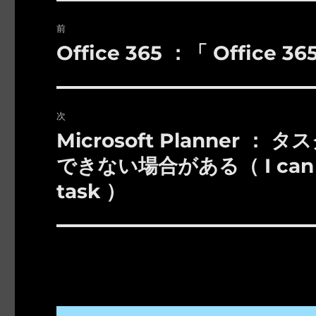
投
前
稿
Office 365 ：「 Offic
前
の
ナ
投
ビ
稿:
次
ゲ
Microsoft Planner
次
の
ー
できない場合がある（ I can not 
投
task ）
シ
稿:
ョ
ン