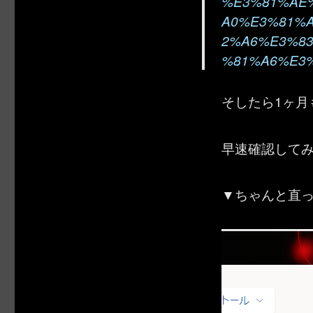
%E3%81%AE
A0%E3%81%
2%A6%E3%8
%81%A6%E3%
そしたら1ヶ
早速確認して
▼ちゃんと直