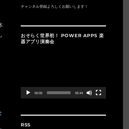
チャンネル登録よろしくお願いします！
本
し
おそらく世界初！ POWER APPS 楽
器アプリ演奏会
動
画
プ
レ
ー
ヤ
ー
00:00
05:44
C
RSS