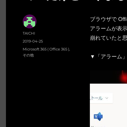
ブラウザで Of
アラームが表
投
TAICHI
崩れていたと
稿
投
2019-04-25
者
稿
カ
Microsoft 365 ( Office 365 )
,
日:
▼「アラーム
テ
その他
ゴ
リ
ー