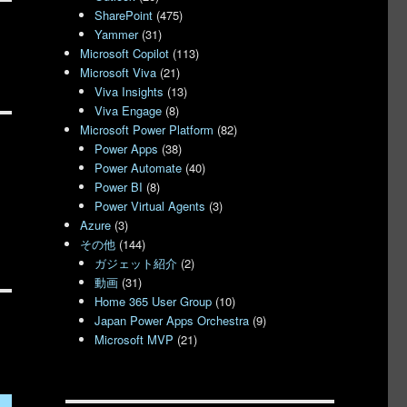
SharePoint
(475)
Yammer
(31)
Microsoft Copilot
(113)
Microsoft Viva
(21)
Viva Insights
(13)
Viva Engage
(8)
Microsoft Power Platform
(82)
Power Apps
(38)
Power Automate
(40)
Power BI
(8)
Power Virtual Agents
(3)
Azure
(3)
その他
(144)
ガジェット紹介
(2)
動画
(31)
Home 365 User Group
(10)
Japan Power Apps Orchestra
(9)
Microsoft MVP
(21)