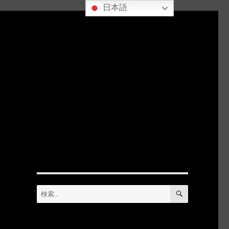
日本語
検
検
索
索: