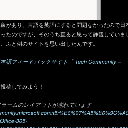
現象があり、言語を英語にすると問題なかったので日
だったのですが、そのうち直ると思って静観していま
に、ふと例のサイトを思い出したんです。
 ：日本語フィードバックサイト「 Tech Community –
に投稿してみよう！
65 のアラームのレイアウトが崩れています
community.microsoft.com/t5/%E6%97%A5%E6%9C%A
fice-365-