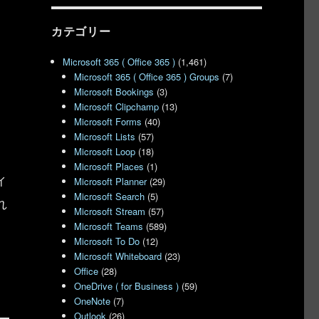
カテゴリー
Microsoft 365 ( Office 365 )
(1,461)
Microsoft 365 ( Office 365 ) Groups
(7)
Microsoft Bookings
(3)
Microsoft Clipchamp
(13)
Microsoft Forms
(40)
Microsoft Lists
(57)
Microsoft Loop
(18)
Microsoft Places
(1)
ィ
Microsoft Planner
(29)
Microsoft Search
(5)
れ
Microsoft Stream
(57)
Microsoft Teams
(589)
Microsoft To Do
(12)
Microsoft Whiteboard
(23)
Office
(28)
OneDrive ( for Business )
(59)
OneNote
(7)
Outlook
(26)