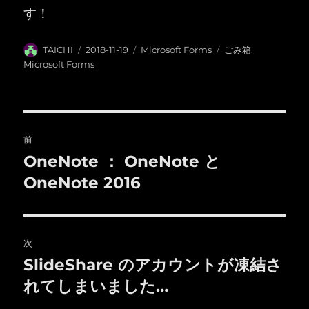
す！
投
投
カ
タ
TAICHI
2018-11-19
Microsoft Forms
ごみ箱
,
稿
稿
テ
グ
Microsoft Forms
者
日:
ゴ
リ
ー
投
前
稿
OneNote ： OneNote と
前
の
OneNote 2016
ナ
投
ビ
稿:
ゲ
次
SlideShare のアカウントが凍結さ
次
ー
の
れてしまいました…
シ
投