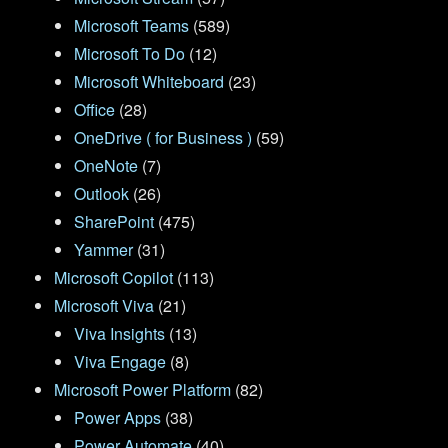
Microsoft Teams
(589)
Microsoft To Do
(12)
Microsoft Whiteboard
(23)
Office
(28)
OneDrive ( for Business )
(59)
OneNote
(7)
Outlook
(26)
SharePoint
(475)
Yammer
(31)
Microsoft Copilot
(113)
Microsoft Viva
(21)
Viva Insights
(13)
Viva Engage
(8)
Microsoft Power Platform
(82)
Power Apps
(38)
Power Automate
(40)