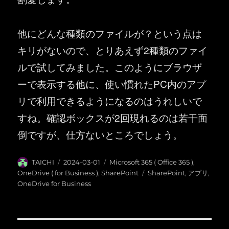
他にどんな種類のファイルが？という点は
キリがないので、とりあえず2種類のファイ
ルで試してみました。このようにブラウザ
ーで表示する他に、使い慣れたPC内のアプ
リで利用できるようになるのはうれしいで
すね。確認ボックスが2回現れるのは若干面
倒ですが、仕方ないところでしょう。
投
投
カ
TAICHI
2024-03-01
Microsoft 365 ( Office 365 )
,
稿
稿
テ
タ
OneDrive ( for Business )
,
SharePoint
SharePoint
,
アプリ
,
者
日:
ゴ
グ
OneDrive for Business
リ
ー