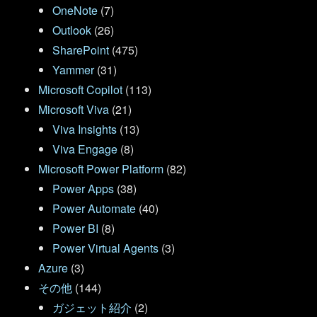
OneNote
(7)
Outlook
(26)
SharePoint
(475)
Yammer
(31)
Microsoft Copilot
(113)
Microsoft Viva
(21)
Viva Insights
(13)
Viva Engage
(8)
Microsoft Power Platform
(82)
Power Apps
(38)
Power Automate
(40)
Power BI
(8)
Power Virtual Agents
(3)
Azure
(3)
その他
(144)
ガジェット紹介
(2)