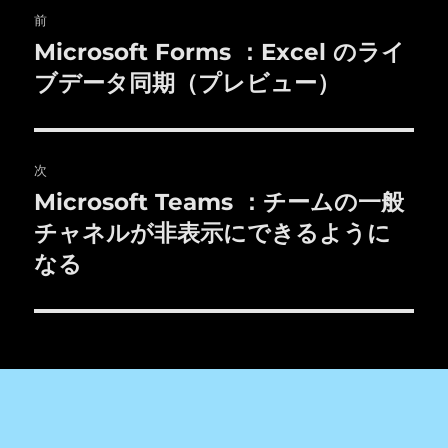
投
前
稿
Microsoft Forms ：Excel のライ
前
の
ブデータ同期（プレビュー）
ナ
投
ビ
稿:
ゲ
次
Microsoft Teams ：チームの一般
次
ー
の
チャネルが非表示にできるように
シ
投
なる
稿:
ョ
ン