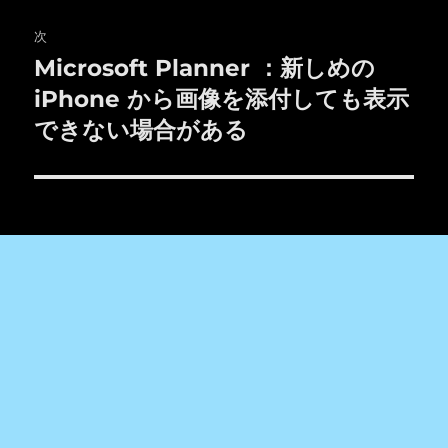
ゲ
次
ー
Microsoft Planner ：新しめの
次
シ
の
iPhone から画像を添付しても表示
投
ョ
できない場合がある
稿:
ン