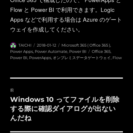
Flow と Power BI で利用できます。Logic
Apps などで利用する場合は Azure のゲート
ウェイを作成してください。
投
投
カ
TAICHI
2018-01-12
Microsoft 365 ( Office 365 )
,
稿
稿
テ
タ
Power Apps
,
Power Automate
,
Power BI
Office 365
,
者
日:
ゴ
グ
Power BI
,
PowerApps
,
オンプレミスデータゲートウェイ
,
Flow
リ
ー
投
前
稿
Windows 10 ってファイルを削除
前
の
する際に確認ダイアログが出ない
ナ
投
んだね
ビ
稿: