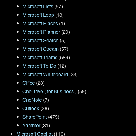
Microsoft Lists
(57)
Microsoft Loop
(18)
Microsoft Places
(1)
Microsoft Planner
(29)
Microsoft Search
(5)
Microsoft Stream
(57)
Microsoft Teams
(589)
Microsoft To Do
(12)
Microsoft Whiteboard
(23)
Office
(28)
OneDrive ( for Business )
(59)
OneNote
(7)
Outlook
(26)
SharePoint
(475)
Yammer
(31)
Microsoft Copilot
(113)