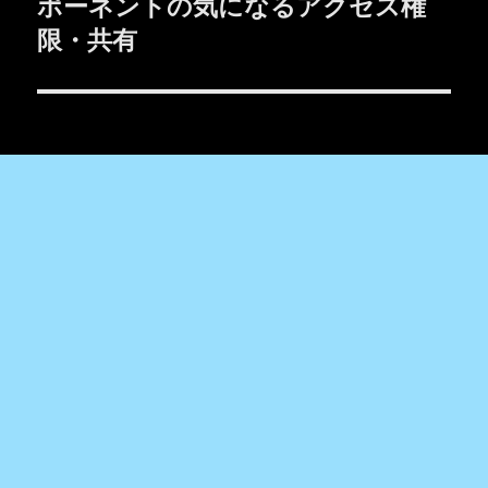
の
ポーネントの気になるアクセス権
シ
投
限・共有
稿:
ョ
ン