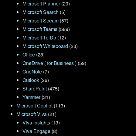
Microsoft Planner
(29)
Microsoft Search
(5)
Microsoft Stream
(57)
Microsoft Teams
(589)
Microsoft To Do
(12)
Microsoft Whiteboard
(23)
Office
(28)
OneDrive ( for Business )
(59)
OneNote
(7)
Outlook
(26)
SharePoint
(475)
Yammer
(31)
Microsoft Copilot
(113)
Microsoft Viva
(21)
Viva Insights
(13)
Viva Engage
(8)