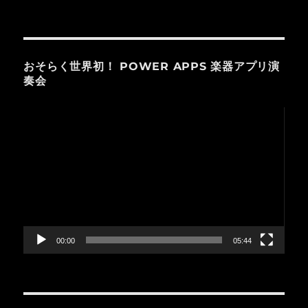
おそらく世界初！ POWER APPS 楽器アプリ演
奏会
動
画
プ
レ
ー
ヤ
ー
00:00
05:44