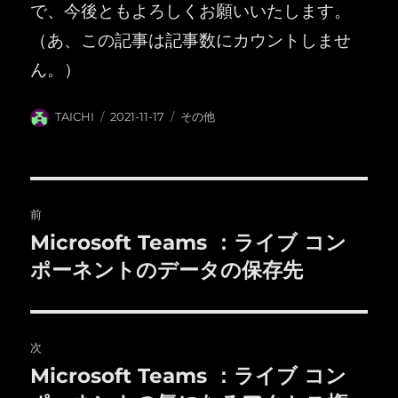
で、今後ともよろしくお願いいたします。
（あ、この記事は記事数にカウントしませ
ん。）
投
投
カ
TAICHI
2021-11-17
その他
稿
稿
テ
者
日:
ゴ
リ
ー
投
前
稿
Microsoft Teams ：ライブ コン
前
の
ポーネントのデータの保存先
ナ
投
ビ
稿:
ゲ
次
Microsoft Teams ：ライブ コン
次
ー