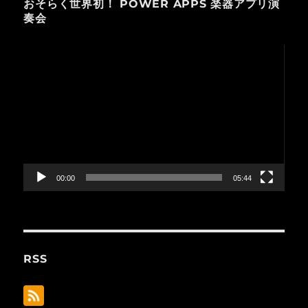
おそらく世界初！ POWER APPS 楽器アプリ演
奏会
動
画
プ
レ
ー
ヤ
ー
00:00
05:44
RSS