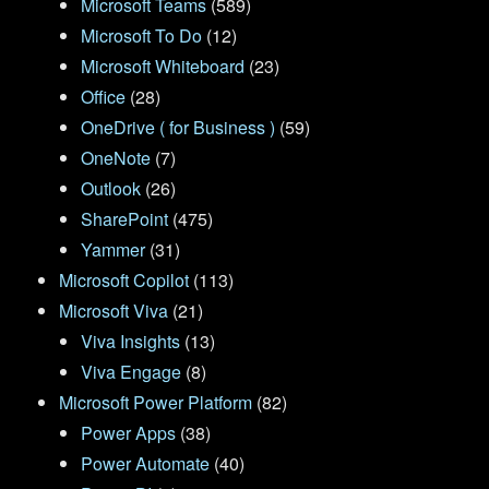
Microsoft Teams
(589)
Microsoft To Do
(12)
Microsoft Whiteboard
(23)
Office
(28)
OneDrive ( for Business )
(59)
OneNote
(7)
Outlook
(26)
SharePoint
(475)
Yammer
(31)
Microsoft Copilot
(113)
Microsoft Viva
(21)
Viva Insights
(13)
Viva Engage
(8)
Microsoft Power Platform
(82)
Power Apps
(38)
Power Automate
(40)