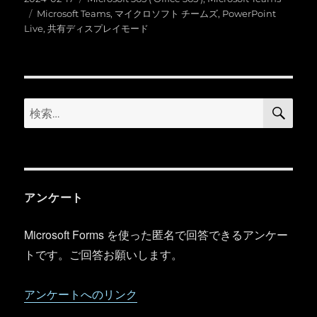
稿
タ
テ
Microsoft Teams
,
マイクロソフト チームズ
,
PowerPoint
日:
グ
ゴ
Live
,
共有ディスプレイモード
リ
ー
検
検
索
索:
アンケート
Microsoft Forms を使った匿名で回答できるアンケー
トです。ご回答お願いします。
アンケートへのリンク