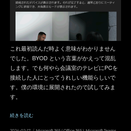
これ最初読んだ時よく意味がわかりません
でした。BYOD という言葉がかえって混乱
します。でも何やら会議室のテレビにPCを
接続した人にとってうれしい機能らしいで
す。僕の環境に展開されたので試してみま
す。
“Microsoft Teams ：会議室のテレビに接続する際に
続きを読む
投
カ
2024-02-17
Microsoft 365 ( Office 365 )
,
Microsoft Teams