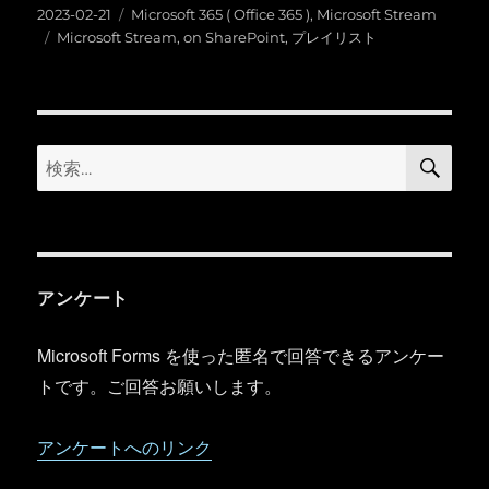
投
カ
2023-02-21
Microsoft 365 ( Office 365 )
,
Microsoft Stream
稿
タ
テ
Microsoft Stream
,
on SharePoint
,
プレイリスト
日:
グ
ゴ
リ
ー
検
検
索
索:
アンケート
Microsoft Forms を使った匿名で回答できるアンケー
トです。ご回答お願いします。
アンケートへのリンク