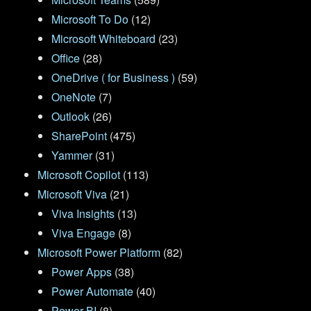
Microsoft To Do
(12)
Microsoft Whiteboard
(23)
Office
(28)
OneDrive ( for Business )
(59)
OneNote
(7)
Outlook
(26)
SharePoint
(475)
Yammer
(31)
Microsoft Copilot
(113)
Microsoft Viva
(21)
Viva Insights
(13)
Viva Engage
(8)
Microsoft Power Platform
(82)
Power Apps
(38)
Power Automate
(40)
Power BI
(8)