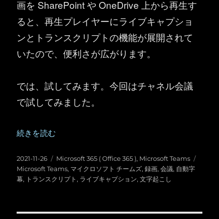
画を SharePoint や OneDrive 上から再生す
ると、再生プレイヤーにライブキャプショ
ンとトランスクリプトの機能が展開されて
いたので、便利さが広がります。
では、試してみます。今回はチャネル会議
で試してみました。
“Microsoft Teams ：会議の録画を閲覧した時にも
続きを読む
投
カ
タ
2021-11-26
Microsoft 365 ( Office 365 )
,
Microsoft Teams
稿
テ
グ
Microsoft Teams
,
マイクロソフト チームズ
,
録画
,
会議
,
自動字
日:
ゴ
幕
,
トランスクリプト
,
ライブキャプション
,
文字起こし
リ
ー