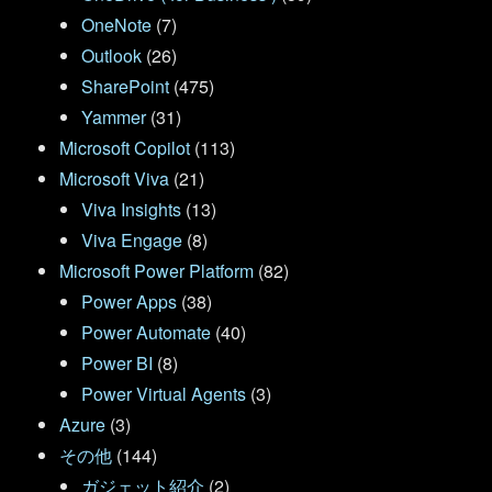
OneNote
(7)
Outlook
(26)
SharePoint
(475)
Yammer
(31)
Microsoft Copilot
(113)
Microsoft Viva
(21)
Viva Insights
(13)
Viva Engage
(8)
Microsoft Power Platform
(82)
Power Apps
(38)
Power Automate
(40)
Power BI
(8)
Power Virtual Agents
(3)
Azure
(3)
その他
(144)
ガジェット紹介
(2)