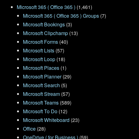
Microsoft 365 ( Office 365 )
(1,461)
Microsoft 365 ( Office 365 ) Groups
(7)
Microsoft Bookings
(3)
Microsoft Clipchamp
(13)
Microsoft Forms
(40)
Microsoft Lists
(57)
Microsoft Loop
(18)
Microsoft Places
(1)
Microsoft Planner
(29)
Microsoft Search
(5)
Microsoft Stream
(57)
Microsoft Teams
(589)
Microsoft To Do
(12)
Microsoft Whiteboard
(23)
Office
(28)
OneDrive ( for Business )
(59)