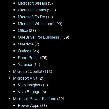
Microsoft Stream
(57)
Microsoft Teams
(589)
Microsoft To Do
(12)
Microsoft Whiteboard
(23)
Office
(28)
OneDrive ( for Business )
(59)
OneNote
(7)
Outlook
(26)
SharePoint
(475)
Yammer
(31)
Microsoft Copilot
(113)
Microsoft Viva
(21)
Viva Insights
(13)
Viva Engage
(8)
Microsoft Power Platform
(82)
Power Apps
(38)