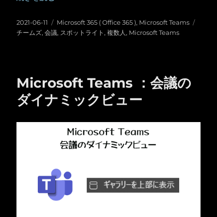
投
カ
タ
2021-06-11
Microsoft 365 ( Office 365 )
,
Microsoft Teams
稿
テ
グ
チームズ
,
会議
,
スポットライト
,
複数人
,
Microsoft Teams
日:
ゴ
リ
ー
Microsoft Teams ：会議の
ダイナミックビュー