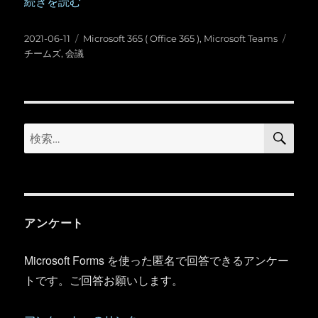
“Microsoft Teams ：会議のダイナミックビュー” の
続きを読む
投
カ
タ
2021-06-11
Microsoft 365 ( Office 365 )
,
Microsoft Teams
稿
テ
グ
チームズ
,
会議
日:
ゴ
リ
ー
検
検
索
索:
アンケート
Microsoft Forms を使った匿名で回答できるアンケー
トです。ご回答お願いします。