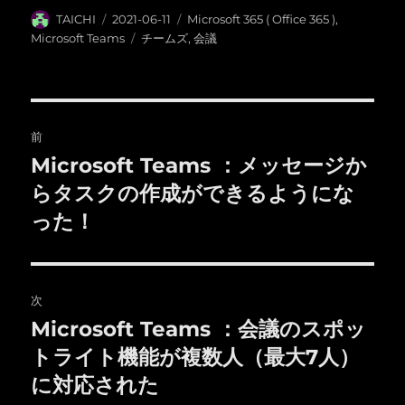
投
投
カ
TAICHI
2021-06-11
Microsoft 365 ( Office 365 )
,
稿
稿
テ
タ
Microsoft Teams
チームズ
,
会議
者
日:
ゴ
グ
リ
ー
投
前
稿
Microsoft Teams ：メッセージか
前
の
らタスクの作成ができるようにな
ナ
投
った！
ビ
稿:
ゲ
次
ー
Microsoft Teams ：会議のスポッ
次
シ
の
トライト機能が複数人（最大7人）
投
ョ
に対応された
稿: