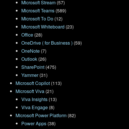
Microsoft Stream
(57)
Microsoft Teams
(589)
Microsoft To Do
(12)
Microsoft Whiteboard
(23)
Office
(28)
OneDrive ( for Business )
(59)
OneNote
(7)
Outlook
(26)
SharePoint
(475)
Yammer
(31)
Microsoft Copilot
(113)
Microsoft Viva
(21)
Viva Insights
(13)
Viva Engage
(8)
Microsoft Power Platform
(82)
Power Apps
(38)