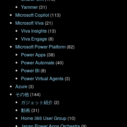
Yammer
(31)
Microsoft Copilot
(113)
Microsoft Viva
(21)
Viva Insights
(13)
Viva Engage
(8)
Microsoft Power Platform
(82)
Power Apps
(38)
Power Automate
(40)
Power BI
(8)
Power Virtual Agents
(3)
Azure
(3)
その他
(144)
ガジェット紹介
(2)
動画
(31)
Home 365 User Group
(10)
Japan Power Apps Orchestra
(9)