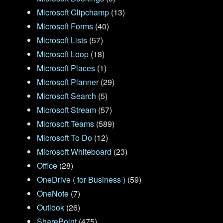
Microsoft Clipchamp
(13)
Microsoft Forms
(40)
Microsoft Lists
(57)
Microsoft Loop
(18)
Microsoft Places
(1)
Microsoft Planner
(29)
Microsoft Search
(5)
Microsoft Stream
(57)
Microsoft Teams
(589)
Microsoft To Do
(12)
Microsoft Whiteboard
(23)
Office
(28)
OneDrive ( for Business )
(59)
OneNote
(7)
Outlook
(26)
SharePoint
(475)