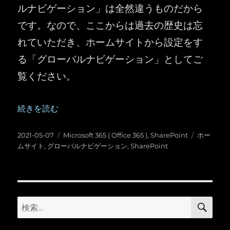
ルナビゲーション」は全然違うものだから
です。なので、ここからは過去の歴史は忘
れていただき、ホームサイトから設定をす
る「グローバルナビゲーション」としてご
覧ください。
“SharePoint ：アプリバーでグローバル ナビゲーションを
続きを読む
投
カ
タ
2021-05-07
Microsoft 365 ( Office 365 )
,
SharePoint
ホー
稿
テ
グ
ムサイト
,
グローバルナビゲーション
,
SharePoint
日:
ゴ
リ
ー
検
検
索
索: