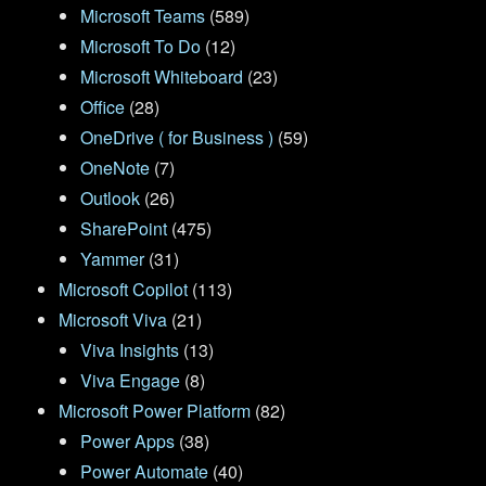
Microsoft Teams
(589)
Microsoft To Do
(12)
Microsoft Whiteboard
(23)
Office
(28)
OneDrive ( for Business )
(59)
OneNote
(7)
Outlook
(26)
SharePoint
(475)
Yammer
(31)
Microsoft Copilot
(113)
Microsoft Viva
(21)
Viva Insights
(13)
Viva Engage
(8)
Microsoft Power Platform
(82)
Power Apps
(38)
Power Automate
(40)