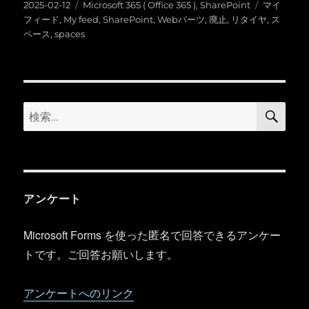
投
カ
タ
2025-02-12
Microsoft 365 ( Office 365 )
,
SharePoint
マイ
稿
テ
グ
フィード
,
My feed
,
SharePoint
,
Webパーツ
,
廃止
,
リタイヤ
,
ス
日:
ゴ
ペース
,
spaces
リ
ー
検
検
索
索:
アンケート
Microsoft Forms を使った匿名で回答できるアンケー
トです。ご回答お願いします。
アンケートへのリンク