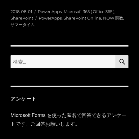
投
カ
2018-08-01
Power Apps
,
Microsoft 365 ( Office 365 )
,
稿
テ
タ
SharePoint
PowerApps
,
SharePoint Online
,
NOW 関数
,
日:
ゴ
グ
サマータイム
リ
ー
検
検
索
索:
アンケート
Microsoft Forms を使った匿名で回答できるアンケー
トです。ご回答お願いします。