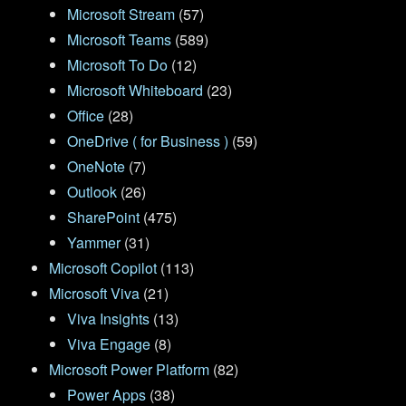
Microsoft Stream
(57)
Microsoft Teams
(589)
Microsoft To Do
(12)
Microsoft Whiteboard
(23)
Office
(28)
OneDrive ( for Business )
(59)
OneNote
(7)
Outlook
(26)
SharePoint
(475)
Yammer
(31)
Microsoft Copilot
(113)
Microsoft Viva
(21)
Viva Insights
(13)
Viva Engage
(8)
Microsoft Power Platform
(82)
Power Apps
(38)