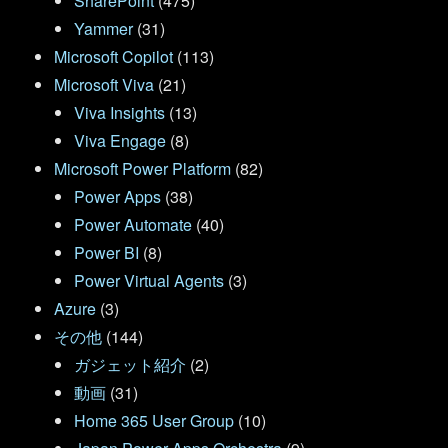
SharePoint
(475)
Yammer
(31)
Microsoft Copilot
(113)
Microsoft Viva
(21)
Viva Insights
(13)
Viva Engage
(8)
Microsoft Power Platform
(82)
Power Apps
(38)
Power Automate
(40)
Power BI
(8)
Power Virtual Agents
(3)
Azure
(3)
その他
(144)
ガジェット紹介
(2)
動画
(31)
Home 365 User Group
(10)