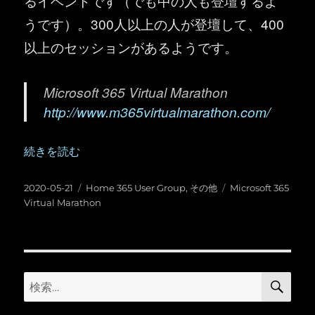
るイベントです（でも中の人も登壇するよ
うです）。300人以上の人が登壇して、400
以上のセッションがあるようです。
Microsoft 365 Virtual Marathon
http://www.m365virtualmarathon.com/
“Microsoft 365 Virtual Marathon が開催！＆登壇します！”
続きを読む
投
カ
タ
2020-05-21
Home 365 User Group
,
その他
Microsoft 365
稿
テ
グ
Virtual Marathon
日:
ゴ
リ
ー
検
検
索
索: