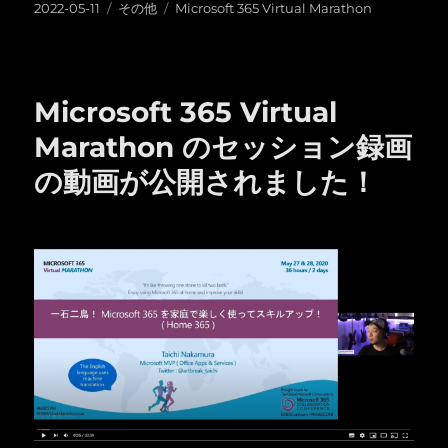
投
カ
タ
2022-05-11
その他
Microsoft 365 Virtual Marathon
稿
テ
グ
日:
ゴ
リ
ー
Microsoft 365 Virtual
Marathon のセッション録画
の動画が公開されました！