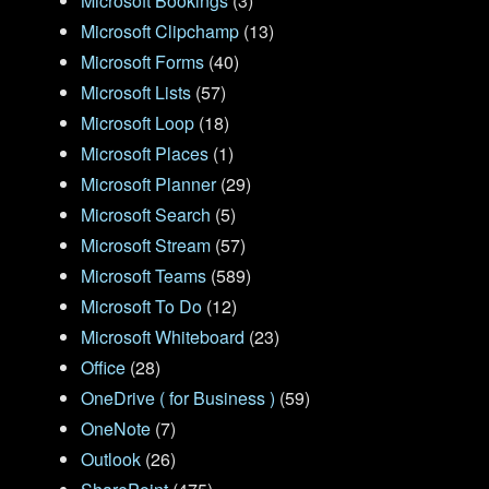
Microsoft Bookings
(3)
Microsoft Clipchamp
(13)
Microsoft Forms
(40)
Microsoft Lists
(57)
Microsoft Loop
(18)
Microsoft Places
(1)
Microsoft Planner
(29)
Microsoft Search
(5)
Microsoft Stream
(57)
Microsoft Teams
(589)
Microsoft To Do
(12)
Microsoft Whiteboard
(23)
Office
(28)
OneDrive ( for Business )
(59)
OneNote
(7)
Outlook
(26)