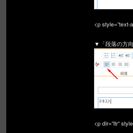
<p style=”text
▼「段落の方向
<p dir=”ltr” st