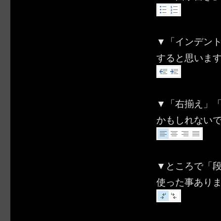
▼「インデン
すると思いま
▼「右揃え」
かもしれない
▼ところで「段
使った事あり