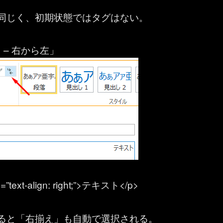
同じく、初期状態ではタグはない。
 – 右から左」
yle=”text-align: right;”>テキスト</p>
ると「右揃え」も自動で選択される。