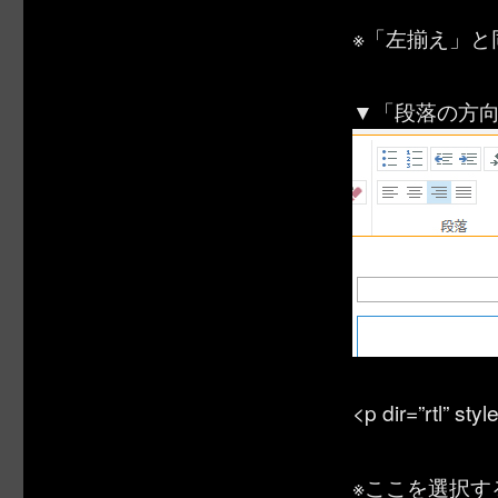
※「左揃え」と
▼「段落の方向
<p dir=”rtl” st
※ここを選択す