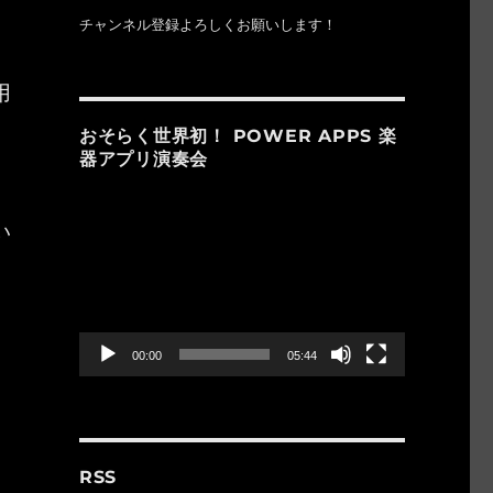
チャンネル登録よろしくお願いします！
用
おそらく世界初！ POWER APPS 楽
器アプリ演奏会
動
い
画
プ
レ
ー
ヤ
ー
00:00
05:44
RSS