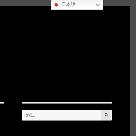
日本語
検
検
索
索: