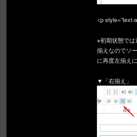
<p style=”text
※初期状態で
揃えなのでソ
に再度左揃え
▼「右揃え」