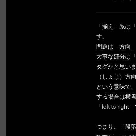
「揃え」系は「t
す。
問題は「方向」系
大事な部分は「
タグかと思い
（しょじ）方
という意味で、
する場合は横書
「left to rig
つまり、「段落