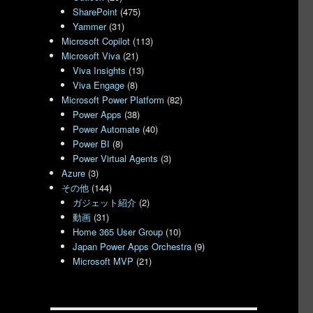
SharePoint
(475)
Yammer
(31)
Microsoft Copilot
(113)
Microsoft Viva
(21)
Viva Insights
(13)
Viva Engage
(8)
Microsoft Power Platform
(82)
Power Apps
(38)
Power Automate
(40)
Power BI
(8)
Power Virtual Agents
(3)
Azure
(3)
その他
(144)
ガジェット紹介
(2)
動画
(31)
Home 365 User Group
(10)
Japan Power Apps Orchestra
(9)
Microsoft MVP
(21)