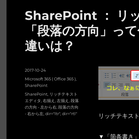
SharePoint 
「段落の方向」って
違いは？
投
2017-10-24
稿
カ
Microsoft 365 ( Office 365 )
,
日:
テ
SharePoint
ゴ
タ
SharePoint
,
リッチテキスト
リ
グ
エディタ
,
右揃え
,
左揃え
,
段落
ー
の方向 - 左から右
,
段落の方向
- 右から左
,
dir="ltr"
,
dir="rtl"
リッチテキス
▼「箇条書き