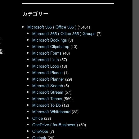
カテゴリー
Microsoft 365 ( Office 365 )
(1,461)
Microsoft 365 ( Office 365 ) Groups
(7)
左
Microsoft Bookings
(3)
Microsoft Clipchamp
(13)
後
Microsoft Forms
(40)
Microsoft Lists
(57)
Microsoft Loop
(18)
Microsoft Places
(1)
Microsoft Planner
(29)
Microsoft Search
(5)
Microsoft Stream
(57)
Microsoft Teams
(589)
Microsoft To Do
(12)
Microsoft Whiteboard
(23)
Office
(28)
OneDrive ( for Business )
(59)
OneNote
(7)
Outlook
(26)