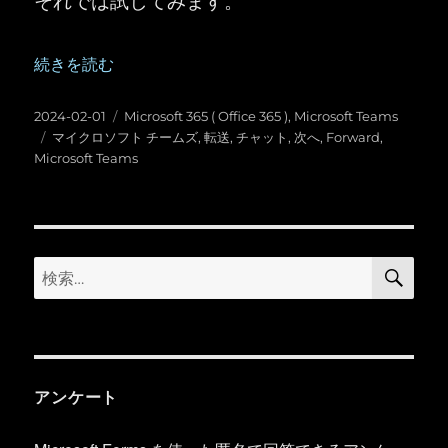
“Microsoft Teams ：チャットのメッセージを転送” の
続きを読む
投
カ
2024-02-01
Microsoft 365 ( Office 365 )
,
Microsoft Teams
稿
タ
テ
マイクロソフト チームズ
,
転送
,
チャット
,
次へ
,
Forward
,
日:
グ
ゴ
Microsoft Teams
リ
ー
検
検
索
索:
アンケート