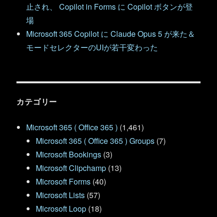
止され、 Copilot in Forms に Copilot ボタンが登
場
Microsoft 365 Copilot に Claude Opus 5 が来た＆
モードセレクターのUIが若干変わった
カテゴリー
Microsoft 365 ( Office 365 )
(1,461)
Microsoft 365 ( Office 365 ) Groups
(7)
Microsoft Bookings
(3)
Microsoft Clipchamp
(13)
Microsoft Forms
(40)
Microsoft Lists
(57)
Microsoft Loop
(18)