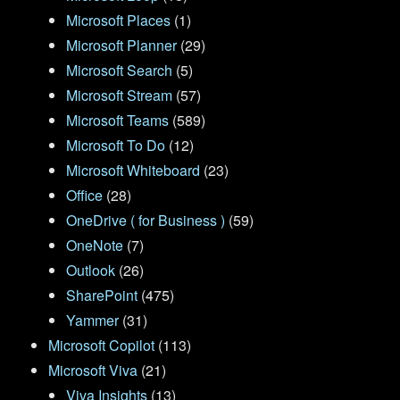
Microsoft Places
(1)
Microsoft Planner
(29)
Microsoft Search
(5)
Microsoft Stream
(57)
Microsoft Teams
(589)
Microsoft To Do
(12)
Microsoft Whiteboard
(23)
Office
(28)
OneDrive ( for Business )
(59)
OneNote
(7)
Outlook
(26)
SharePoint
(475)
Yammer
(31)
Microsoft Copilot
(113)
Microsoft Viva
(21)
Viva Insights
(13)