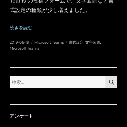
Teams の投稿フォームで、文字装飾など書
式設定の種類が少し増えました。
“Microsoft Teams ：文字装飾など書式設定の種類が少し増
続きを読む
投
カ
タ
2019-06-19
Microsoft Teams
書式設定
,
文字装飾
,
稿
テ
グ
Microsoft Teams
日:
ゴ
リ
ー
検
検
索
索:
アンケート