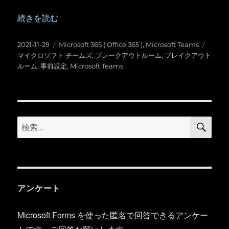
“Microsoft Teams ：スケジュールされた会議でブレ
続きを読む
投
カ
タ
2021-11-29
Microsoft 365 ( Office 365 )
,
Microsoft Teams
稿
テ
グ
マイクロソフト チームズ
,
ブレークアウトルーム
,
ブレイクアウト
日:
ゴ
ルーム
,
事前設定
,
Microsoft Teams
リ
ー
検
検
索
索:
アンケート
Microsoft Forms を使った匿名で回答できるアンケー