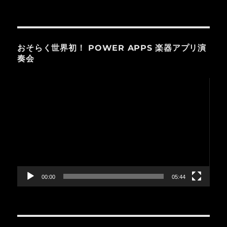
おそらく世界初！ POWER APPS 楽器アプリ演
奏会
動
画
プ
レ
ー
ヤ
ー
00:00
05:44