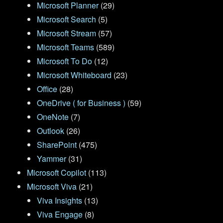
Microsoft Planner
(29)
Microsoft Search
(5)
Microsoft Stream
(57)
Microsoft Teams
(589)
Microsoft To Do
(12)
Microsoft Whiteboard
(23)
Office
(28)
OneDrive ( for Business )
(59)
OneNote
(7)
Outlook
(26)
SharePoint
(475)
Yammer
(31)
Microsoft Copilot
(113)
Microsoft Viva
(21)
Viva Insights
(13)
Viva Engage
(8)