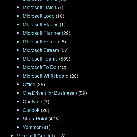
Microsoft Lists
(57)
Microsoft Loop
(18)
Microsoft Places
(1)
Microsoft Planner
(29)
Microsoft Search
(5)
Microsoft Stream
(57)
Microsoft Teams
(589)
Microsoft To Do
(12)
Microsoft Whiteboard
(23)
Office
(28)
OneDrive ( for Business )
(59)
OneNote
(7)
Outlook
(26)
SharePoint
(475)
Yammer
(31)
Microsoft Copilot
(113)