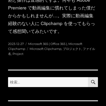
Premiere で動画編集に慣れてしまった僕だ
からかもしれませんが…。実際に動画編集
経験のない人に Clipchamp を使ってもらっ
て感想聞いてみたいです。
投
カ
2023-12-27
Microsoft 365 ( Office 365 )
,
Microsoft
稿
テ
タ
Clipchamp
Microsoft Clipchamp
,
プロジェクト
,
ファイル
日:
ゴ
グ
名
,
Project
リ
ー
検
検
索
索: