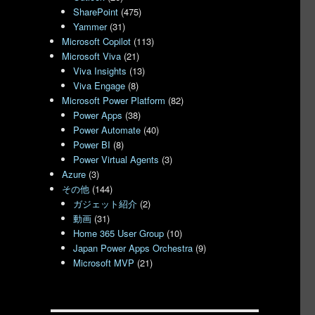
SharePoint
(475)
Yammer
(31)
Microsoft Copilot
(113)
Microsoft Viva
(21)
Viva Insights
(13)
Viva Engage
(8)
Microsoft Power Platform
(82)
Power Apps
(38)
Power Automate
(40)
Power BI
(8)
Power Virtual Agents
(3)
Azure
(3)
その他
(144)
ガジェット紹介
(2)
動画
(31)
Home 365 User Group
(10)
Japan Power Apps Orchestra
(9)
Microsoft MVP
(21)