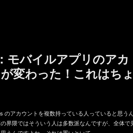
 Teams ：テナント単位で通知のオフができるようになった” の
ams ：モバイルアプリのアカ
Iが変わった！これはち
t Teams のアカウントを複数持っている人っていると思う
僕の界隈ではそういう人は多数派なんですが、全体で
と思うんですよね。それは置いといて…