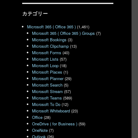
カテゴリー
Microsoft 365 ( Office 365 )
(1,461)
Microsoft 365 ( Office 365 ) Groups
(7)
Microsoft Bookings
(3)
Microsoft Clipchamp
(13)
Microsoft Forms
(40)
Microsoft Lists
(57)
Microsoft Loop
(18)
Microsoft Places
(1)
Microsoft Planner
(29)
Microsoft Search
(5)
Microsoft Stream
(57)
Microsoft Teams
(589)
Microsoft To Do
(12)
Microsoft Whiteboard
(23)
Office
(28)
OneDrive ( for Business )
(59)
OneNote
(7)
Outlook
(26)