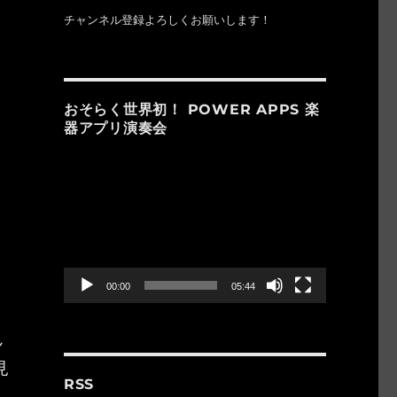
チャンネル登録よろしくお願いします！
おそらく世界初！ POWER APPS 楽
器アプリ演奏会
動
画
プ
ょ
レ
ー
ヤ
ー
00:00
05:44
ん
見
RSS