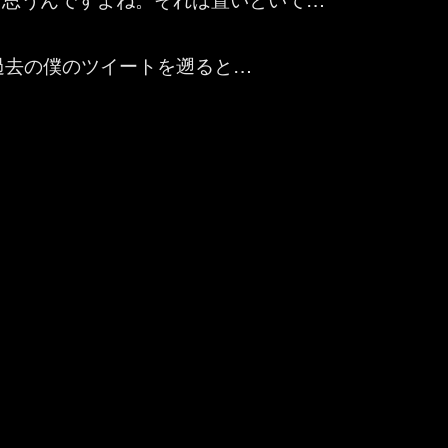
r で過去の僕のツイートを遡ると…
 Teams ：モバイルアプリのアカウント切り替えのUIが変わった！これ