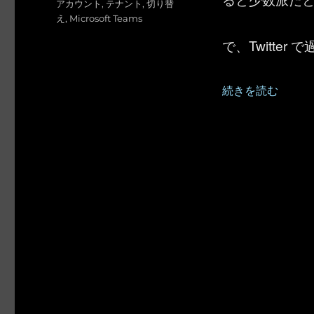
タ
アカウント
,
テナント
,
切り替
リ
グ
え
,
Microsoft Teams
ー
で、Twitte
“Microsoft
続きを読む