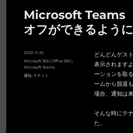
Microsoft Te
オフができるよう
投
どんどんゲス
2020-11-25
稿
カ
Microsoft 365 ( Office 365 )
,
表示されます
日:
テ
Microsoft Teams
ーションを取
ゴ
タ
通知
,
テナント
リ
グ
ームから脱退
ー
場合、通知は
そんな時にテ
た。