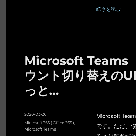
“Microsoft
続きを読む
Microsoft Te
ウント切り替えのU
っと…
投
Microsof
2020-03-26
稿
カ
Microsoft 365 ( Office 365 )
,
です。ただ、
日:
テ
Microsoft Teams
ると少数派だ
ゴ