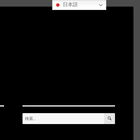
日本語
検
検
索
索: