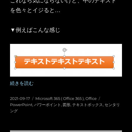
を色々とイジると…
▼例えばこんな感じ
“PowerPoint ：テキストボックスや図形の中のテキスト
続きを読む
投
カ
タ
2021-09-17
Microsoft 365 ( Office 365 )
,
Office
稿
テ
グ
PowerPoint
,
パワーポイント
,
図形
,
テキストボックス
,
センタリ
日:
ゴ
ング
リ
ー