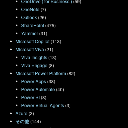
OneDrive ( for Business )
(59)
OneNote
(7)
Outlook
(26)
SharePoint
(475)
Yammer
(31)
Microsoft Copilot
(113)
Microsoft Viva
(21)
Viva Insights
(13)
Viva Engage
(8)
Microsoft Power Platform
(82)
Power Apps
(38)
Power Automate
(40)
Power BI
(8)
Power Virtual Agents
(3)
Azure
(3)
その他
(144)