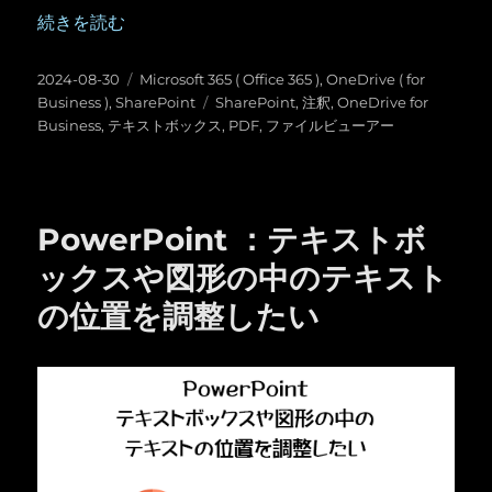
“OneDrive for Business ／ SharePoint ：PD
続きを読む
投
カ
2024-08-30
Microsoft 365 ( Office 365 )
,
OneDrive ( for
稿
テ
タ
Business )
,
SharePoint
SharePoint
,
注釈
,
OneDrive for
日:
ゴ
グ
Business
,
テキストボックス
,
PDF
,
ファイルビューアー
リ
ー
PowerPoint ：テキストボ
ックスや図形の中のテキスト
の位置を調整したい