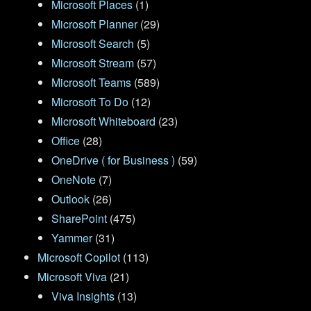
Microsoft Places
(1)
Microsoft Planner
(29)
Microsoft Search
(5)
Microsoft Stream
(57)
Microsoft Teams
(589)
Microsoft To Do
(12)
Microsoft Whiteboard
(23)
Office
(28)
OneDrive ( for Business )
(59)
OneNote
(7)
Outlook
(26)
SharePoint
(475)
Yammer
(31)
Microsoft Copilot
(113)
Microsoft Viva
(21)
Viva Insights
(13)