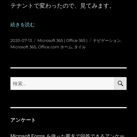
テナントで変わったので、見てみます。
“Microsoft 365 ： Office.com ホームが結構変わった！” の
続きを読む
投
カ
タ
2020-07-13
Microsoft 365 ( Office 365 )
ナビゲーション
,
稿
テ
グ
Microsoft 365
,
Office.com ホーム
,
タイル
日:
ゴ
リ
ー
検
検
索
索:
アンケート
Microsoft Forms を使った匿名で回答できるアンケー