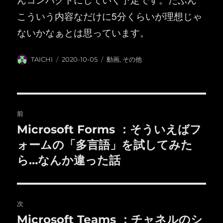
こういう内容なだけに5分くらいが理想じゃ
ないかなぁとは思っています。
投
投
カ
TAICHI
2020-10-05
動画
,
その他
稿
稿
テ
者
日:
ゴ
リ
ー
投
前
稿
Microsoft Forms ：そういえばフ
前
の
ォームの「多言語」を試してみた
ナ
投
ら…なんか違った話
ビ
稿:
ゲ
次
ー
Microsoft Teams ：チャネルのシ
次