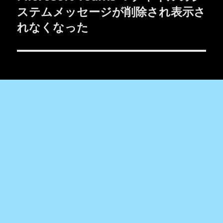
シ
の
ステムメッセージが削除され表示さ
投
ョ
れなくなった
稿:
ン