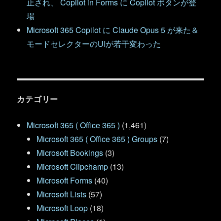
止され、 Copilot in Forms に Copilot ボタンが登
場
Microsoft 365 Copilot に Claude Opus 5 が来た＆
モードセレクターのUIが若干変わった
カテゴリー
Microsoft 365 ( Office 365 )
(1,461)
Microsoft 365 ( Office 365 ) Groups
(7)
Microsoft Bookings
(3)
Microsoft Clipchamp
(13)
Microsoft Forms
(40)
Microsoft Lists
(57)
Microsoft Loop
(18)