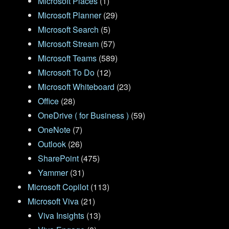
Microsoft Places
(1)
Microsoft Planner
(29)
Microsoft Search
(5)
Microsoft Stream
(57)
Microsoft Teams
(589)
Microsoft To Do
(12)
Microsoft Whiteboard
(23)
Office
(28)
OneDrive ( for Business )
(59)
OneNote
(7)
Outlook
(26)
SharePoint
(475)
Yammer
(31)
Microsoft Copilot
(113)
Microsoft Viva
(21)
Viva Insights
(13)