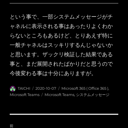
という事で、一部システムメッセージがチ
ャネルに表示される事はあったりよくわか
らないところもあるけど、とりあえず特に
一般チャネルはスッキリするんじゃないか
と思います。ザックリ検証した結果である
事と、まだ展開されたばかりだと思うので
今後変わる事は十分にありますが。
投
投
カ
TAICHI
2020-10-07
Microsoft 365 ( Office 365 )
,
稿
稿
テ
タ
Microsoft Teams
Microsoft Teams
,
システムメッセージ
者
日:
ゴ
グ
リ
ー
投
前