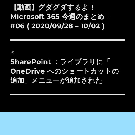
稿
【動画】グダグダするよ！
前
の
Microsoft 365 今週のまとめ –
ナ
投
#06 ( 2020/09/28 – 10/02 )
ビ
稿:
ゲ
次
ー
SharePoint ：ライブラリに「
次
シ
の
OneDrive へのショートカットの
投
ョ
追加」メニューが追加された
稿:
ン