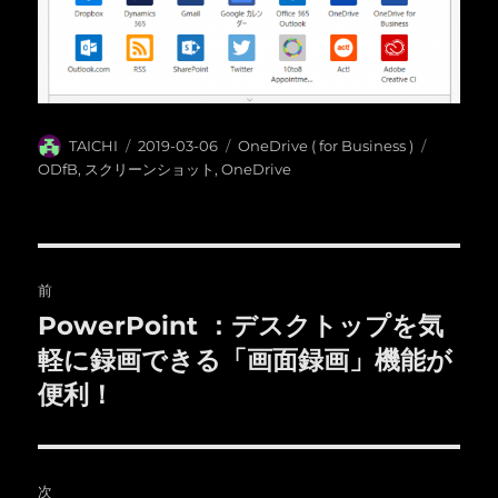
投
投
カ
タ
TAICHI
2019-03-06
OneDrive ( for Business )
稿
稿
テ
グ
ODfB
,
スクリーンショット
,
OneDrive
者
日:
ゴ
リ
ー
投
前
稿
PowerPoint ：デスクトップを気
前
の
軽に録画できる「画面録画」機能が
ナ
投
便利！
ビ
稿:
ゲ
次