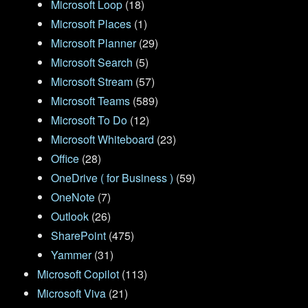
Microsoft Loop
(18)
Microsoft Places
(1)
Microsoft Planner
(29)
Microsoft Search
(5)
Microsoft Stream
(57)
Microsoft Teams
(589)
Microsoft To Do
(12)
Microsoft Whiteboard
(23)
Office
(28)
OneDrive ( for Business )
(59)
OneNote
(7)
Outlook
(26)
SharePoint
(475)
Yammer
(31)
Microsoft Copilot
(113)
Microsoft Viva
(21)