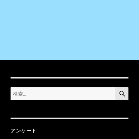
検
検
索
索:
アンケート