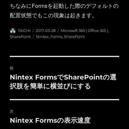
ちなみにFormsを起動した際のデフォルトの
配置状態でもこの現象は起きます。
投
投
カ
TAICHI
2017-03-28
Microsoft 365 ( Office 365 )
,
稿
稿
テ
タ
SharePoint
Nintex
,
Forms
,
SharePoint
者
日:
ゴ
グ
リ
ー
投
前
稿
Nintex FormsでSharePointの選
前
の
択肢を簡単に横並びにする
ナ
投
ビ
稿:
ゲ
次
Nintex Formsの表示速度
次
ー
の