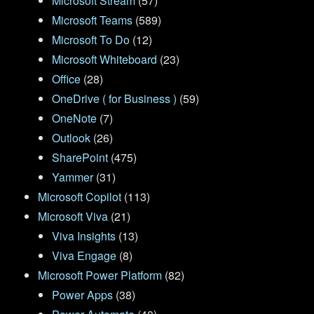
Microsoft Stream
(57)
Microsoft Teams
(589)
Microsoft To Do
(12)
Microsoft Whiteboard
(23)
Office
(28)
OneDrive ( for Business )
(59)
OneNote
(7)
Outlook
(26)
SharePoint
(475)
Yammer
(31)
Microsoft Copilot
(113)
Microsoft Viva
(21)
Viva Insights
(13)
Viva Engage
(8)
Microsoft Power Platform
(82)
Power Apps
(38)