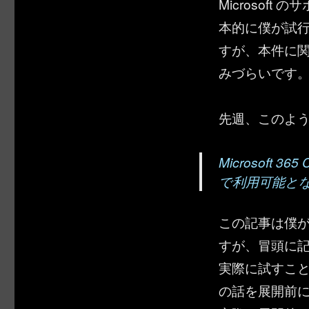
Microsof
本的に僕が試
すが、本件に
みづらいです
先週、このよ
Microsoft 3
で利用可能と
この記事は僕
すが、冒頭に
実際に試すこ
の話を展開前