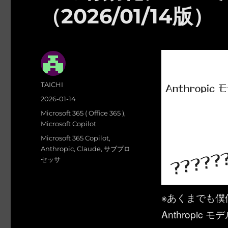
（2026/01/14版）
投
TAICHI
稿
投
2026-01-14
者
稿
カ
Microsoft 365 ( Office 365 )
,
日:
テ
Microsoft Copilot
ゴ
タ
Microsoft 365 Copilot
,
リ
グ
Anthropic
,
Claude
,
サブプロ
ー
セッサ
※あくまでも僕
Anthropi