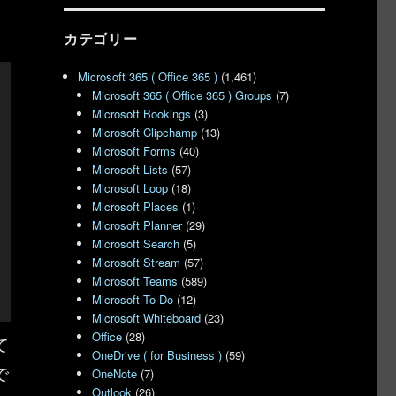
カテゴリー
Microsoft 365 ( Office 365 )
(1,461)
Microsoft 365 ( Office 365 ) Groups
(7)
Microsoft Bookings
(3)
Microsoft Clipchamp
(13)
Microsoft Forms
(40)
Microsoft Lists
(57)
Microsoft Loop
(18)
Microsoft Places
(1)
Microsoft Planner
(29)
Microsoft Search
(5)
Microsoft Stream
(57)
Microsoft Teams
(589)
Microsoft To Do
(12)
Microsoft Whiteboard
(23)
Office
(28)
て
OneDrive ( for Business )
(59)
で
OneNote
(7)
Outlook
(26)