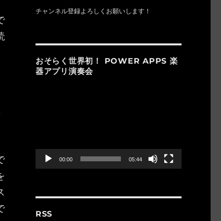
チャンネル登録よろしくお願いします！
で
読
おそらく世界初！ POWER APPS 楽
器アプリ演奏会
動
画
プ
レ
ー
ヤ
ー
で
00:00
05:44
を
ス
で
RSS