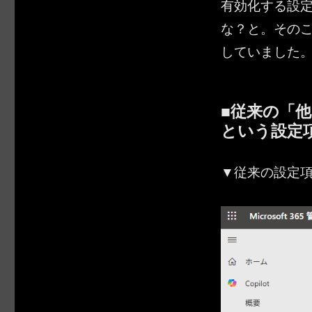
有効化する設
な？と。その
していました
■従来の「他
という設定
▼従来の設定