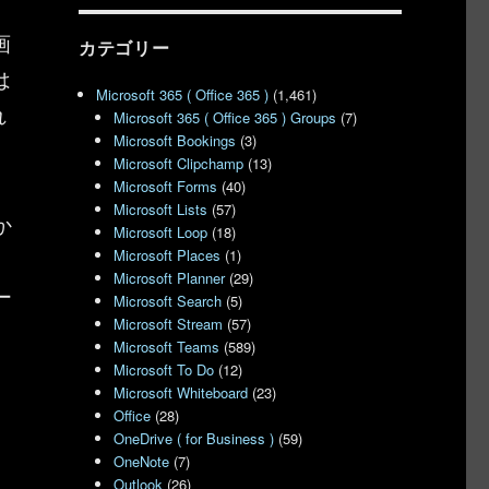
画
カテゴリー
は
Microsoft 365 ( Office 365 )
(1,461)
れ
Microsoft 365 ( Office 365 ) Groups
(7)
Microsoft Bookings
(3)
Microsoft Clipchamp
(13)
Microsoft Forms
(40)
Microsoft Lists
(57)
か
Microsoft Loop
(18)
。
Microsoft Places
(1)
Microsoft Planner
(29)
ー
Microsoft Search
(5)
Microsoft Stream
(57)
Microsoft Teams
(589)
Microsoft To Do
(12)
Microsoft Whiteboard
(23)
、
Office
(28)
OneDrive ( for Business )
(59)
OneNote
(7)
Outlook
(26)