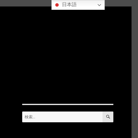
日本語
検
検
索
索: