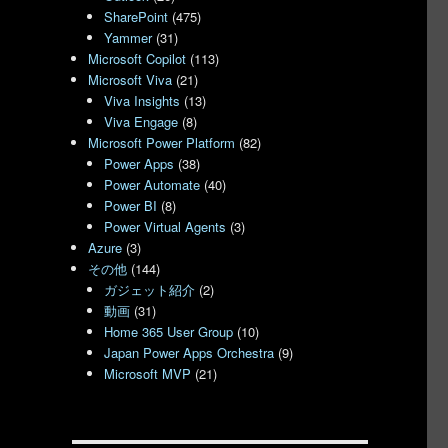
SharePoint
(475)
Yammer
(31)
Microsoft Copilot
(113)
Microsoft Viva
(21)
Viva Insights
(13)
Viva Engage
(8)
Microsoft Power Platform
(82)
Power Apps
(38)
Power Automate
(40)
Power BI
(8)
Power Virtual Agents
(3)
Azure
(3)
その他
(144)
ガジェット紹介
(2)
動画
(31)
Home 365 User Group
(10)
Japan Power Apps Orchestra
(9)
Microsoft MVP
(21)