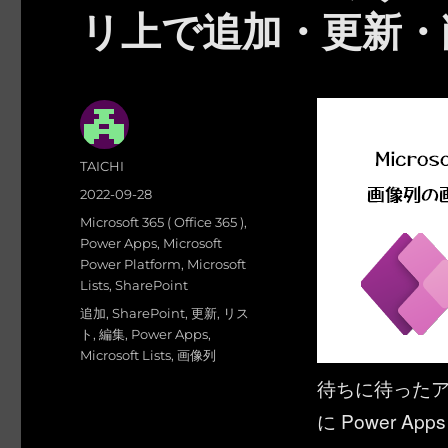
リ上で追加・更新・
投
TAICHI
稿
投
2022-09-28
者
稿
カ
Microsoft 365 ( Office 365 )
,
日:
テ
Power Apps
,
Microsoft
ゴ
Power Platform
,
Microsoft
リ
Lists
,
SharePoint
ー
タ
追加
,
SharePoint
,
更新
,
リス
グ
ト
,
編集
,
Power Apps
,
Microsoft Lists
,
画像列
待ちに待ったア
に Power 