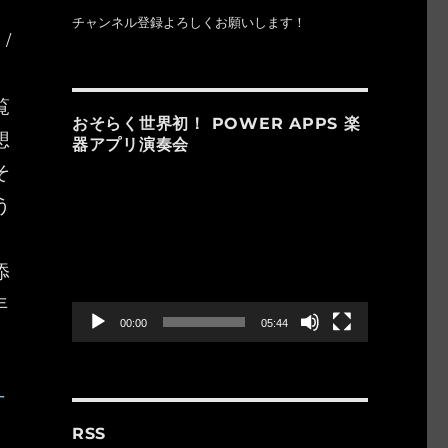
チャンネル登録よろしくお願いします！
/
覧
おそらく世界初！ POWER APPS 楽
想
器アプリ演奏会
そ
動
う
画
プ
レ
添
ー
ヤ
年
ー
00:00
05:44
方
RSS