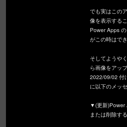
でも実はこの
像を表示する
Power Ap
がこの時はで
そしてようやく今
ら画像をアッ
2022/09/0
に以下のメッ
▼(更新)Powe
または削除す