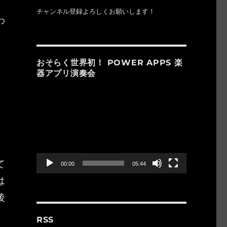
チャンネル登録よろしくお願いします！
わ
おそらく世界初！ POWER APPS 楽
器アプリ演奏会
動
画
プ
レ
ー
し
ヤ
ー
て
00:00
05:44
は
後
RSS