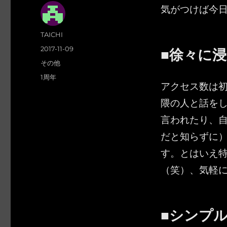
気がつけば今日
投
TAICHI
稿
■徐々に
投
2017-11-09
者
稿
カ
その他
日:
テ
タ
1周年
アクセス数は
ゴ
グ
リ
隈の人と話を
ー
言われたり、
だと知らずに
す。とはいえ
（笑）、気軽
■シンプ