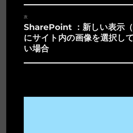
投
ビ
稿:
次
ゲ
SharePoint ：新しい
次
の
ー
にサイト内の画像を選択し
投
い場合
シ
稿:
ョ
ン