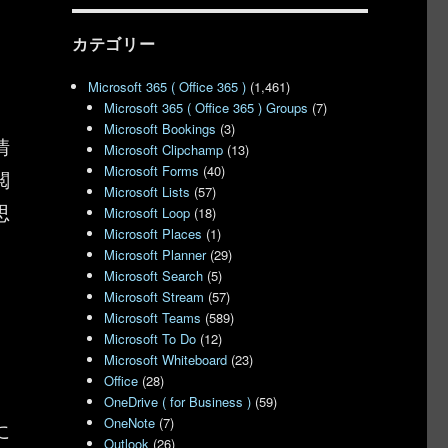
カテゴリー
Microsoft 365 ( Office 365 )
(1,461)
Microsoft 365 ( Office 365 ) Groups
(7)
Microsoft Bookings
(3)
情
Microsoft Clipchamp
(13)
Microsoft Forms
(40)
閲
Microsoft Lists
(57)
思
Microsoft Loop
(18)
Microsoft Places
(1)
Microsoft Planner
(29)
Microsoft Search
(5)
Microsoft Stream
(57)
Microsoft Teams
(589)
Microsoft To Do
(12)
Microsoft Whiteboard
(23)
Office
(28)
OneDrive ( for Business )
(59)
OneNote
(7)
に
Outlook
(26)