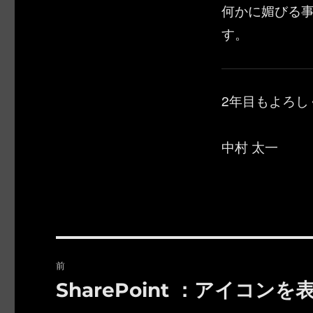
何かに媚びる
す。
2年目もよろし
中村 太一
投
前
稿
SharePoint ：アイコ
前
の
ナ