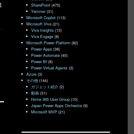
ま
SharePoint
(475)
Yammer
(31)
Microsoft Copilot
(113)
Microsoft Viva
(21)
Viva Insights
(13)
Viva Engage
(8)
Microsoft Power Platform
(82)
Power Apps
(38)
Power Automate
(40)
Power BI
(8)
Power Virtual Agents
(3)
Azure
(3)
その他
(144)
ガジェット紹介
(2)
動画
(31)
Home 365 User Group
(10)
Japan Power Apps Orchestra
(9)
Microsoft MVP
(21)