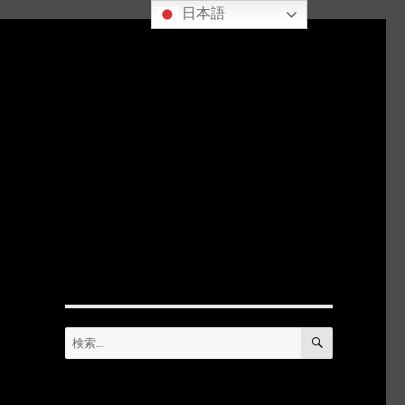
日本語
検
検
索
索: