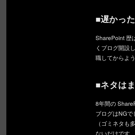
■遅かっ
SharePoi
くブログ開設し
職してからよ
■ネタは
8年間の Sha
ブログはNGで
（ゴミネタも
ないだけです