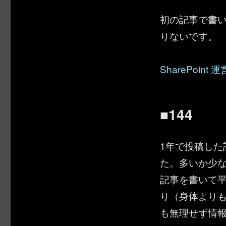
初の記事で書
りないです。
SharePoint
■144
1年で投稿した
た。多いか少
記事を書いて
り（身体より
も無理せず情