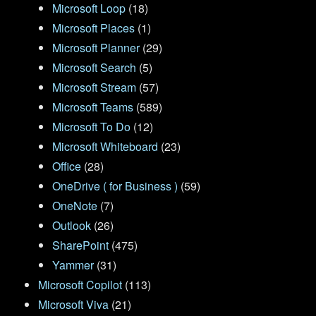
Microsoft Loop
(18)
Microsoft Places
(1)
Microsoft Planner
(29)
Microsoft Search
(5)
Microsoft Stream
(57)
Microsoft Teams
(589)
Microsoft To Do
(12)
Microsoft Whiteboard
(23)
Office
(28)
OneDrive ( for Business )
(59)
OneNote
(7)
Outlook
(26)
SharePoint
(475)
Yammer
(31)
Microsoft Copilot
(113)
Microsoft Viva
(21)