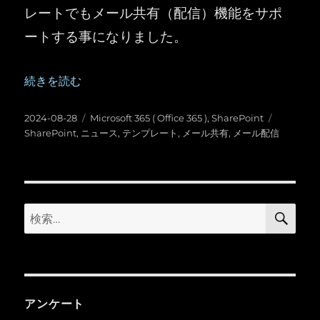
レートでもメール共有（配信）機能をサポ
ートする事になりました。
“SharePoint ：ニューステンプレートが全てメール共有
続きを読む
投
カ
タ
2024-08-28
Microsoft 365 ( Office 365 )
,
SharePoint
稿
テ
グ
SharePoint
,
ニュース
,
テンプレート
,
メール共有
,
メール配信
日:
ゴ
リ
ー
検
検
索
索:
アンケート