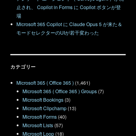
止され、 Copilot in Forms に Copilot ボタンが登
場
Microsoft 365 Copilot に Claude Opus 5 が来た＆
モードセレクターのUIが若干変わった
カテゴリー
Microsoft 365 ( Office 365 )
(1,461)
Microsoft 365 ( Office 365 ) Groups
(7)
Microsoft Bookings
(3)
Microsoft Clipchamp
(13)
Microsoft Forms
(40)
Microsoft Lists
(57)
Microsoft Loop
(18)