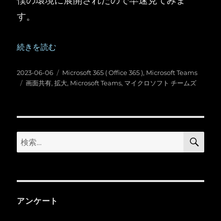
す。
“Microsoft Teams ：会議で画面共有の拡大ボタンが登場す
続きを読む
投
カ
2023-06-06
Microsoft 365 ( Office 365 )
,
Microsoft Teams
稿
タ
テ
画面共有
,
拡大
,
Microsoft Teams
,
マイクロソフト チームズ
日:
グ
ゴ
リ
ー
検
検
索
索:
アンケート