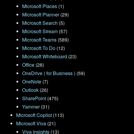
Microsoft Places
(1)
Microsoft Planner
(29)
Microsoft Search
(5)
Microsoft Stream
(57)
Microsoft Teams
(589)
Microsoft To Do
(12)
Microsoft Whiteboard
(23)
Office
(28)
OneDrive ( for Business )
(59)
OneNote
(7)
Outlook
(26)
SharePoint
(475)
Yammer
(31)
Microsoft Copilot
(113)
Microsoft Viva
(21)
Viva Insights
(13)