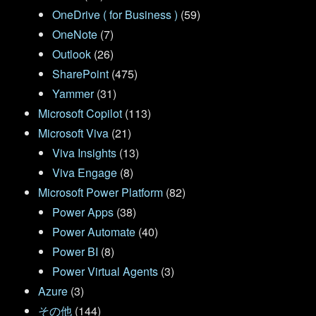
OneDrive ( for Business )
(59)
OneNote
(7)
Outlook
(26)
SharePoint
(475)
Yammer
(31)
Microsoft Copilot
(113)
Microsoft Viva
(21)
Viva Insights
(13)
Viva Engage
(8)
Microsoft Power Platform
(82)
Power Apps
(38)
Power Automate
(40)
Power BI
(8)
Power Virtual Agents
(3)
Azure
(3)
その他
(144)