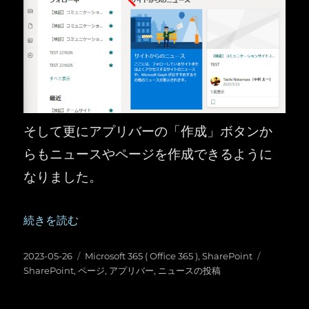
そして更にアプリバーの「作成」ボタンか
らもニュースやページを作成できるように
なりました。
“SharePoint ：アプリバーの「作成」ボタンからニ
続きを読む
投
カ
タ
2023-05-26
Microsoft 365 ( Office 365 )
,
SharePoint
稿
テ
グ
SharePoint
,
ページ
,
アプリバー
,
ニュースの投稿
日:
ゴ
リ