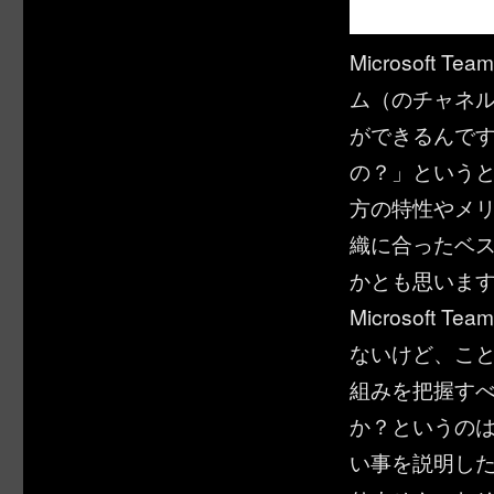
Microsof
ム（のチャネ
ができるんで
の？」という
方の特性やメ
織に合ったベ
かとも思います
Microsof
ないけど、こ
組みを把握すべ
か？というの
い事を説明し