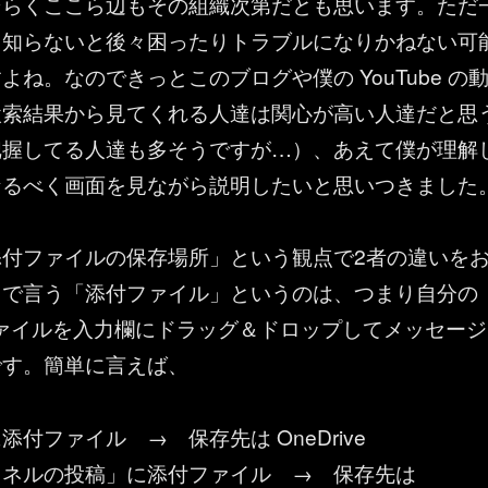
そらくここら辺もその組織次第だとも思います。ただ
、知らないと後々困ったりトラブルになりかねない可
よね。なのできっとこのブログや僕の YouTube の
検索結果から見てくれる人達は関心が高い人達だと思
把握してる人達も多そうですが…）、あえて僕が理解
なるべく画面を見ながら説明したいと思いつきました
添付ファイルの保存場所」という観点で2者の違いを
こで言う「添付ファイル」というのは、つまり自分の
ァイルを入力欄にドラッグ＆ドロップしてメッセージ
です。簡単に言えば、
付ファイル → 保存先は OneDrive
ャネルの投稿」に添付ファイル → 保存先は