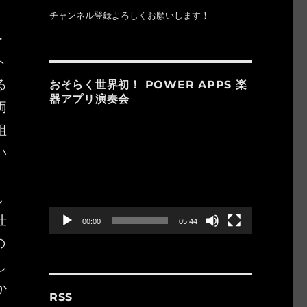
チャンネル登録よろしくお願いします！
ー
ト
る
おそらく世界初！ POWER APPS 楽
器アプリ演奏会
両
組
動
画
い
プ
レ
ー
れ
ヤ
ー
仕
00:00
05:44
の
し
か
RSS