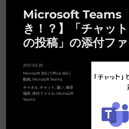
Microsoft Te
き！？】「チャット
の投稿」の添付ファ
投
2021-02-25
稿
カ
Microsoft 365 ( Office 365 )
,
日:
テ
動画
,
Microsoft Teams
ゴ
タ
チャネル
,
チャット
,
違い
,
保存
リ
グ
場所
,
添付ファイル
,
Microsoft
ー
Teams