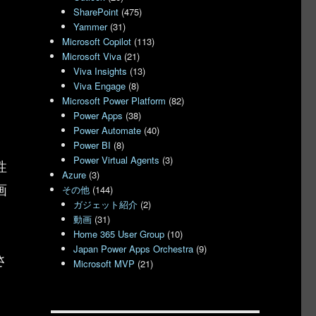
SharePoint
(475)
Yammer
(31)
Microsoft Copilot
(113)
Microsoft Viva
(21)
Viva Insights
(13)
Viva Engage
(8)
Microsoft Power Platform
(82)
Power Apps
(38)
Power Automate
(40)
Power BI
(8)
Power Virtual Agents
(3)
性
Azure
(3)
画
その他
(144)
ガジェット紹介
(2)
動画
(31)
Home 365 User Group
(10)
Japan Power Apps Orchestra
(9)
さ
Microsoft MVP
(21)