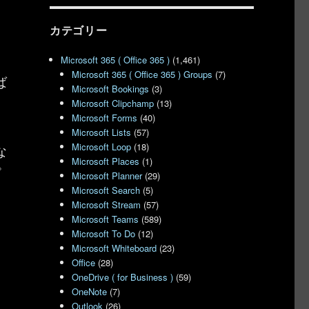
カテゴリー
Microsoft 365 ( Office 365 )
(1,461)
Microsoft 365 ( Office 365 ) Groups
(7)
ば
Microsoft Bookings
(3)
Microsoft Clipchamp
(13)
Microsoft Forms
(40)
Microsoft Lists
(57)
Microsoft Loop
(18)
な
Microsoft Places
(1)
プ
Microsoft Planner
(29)
Microsoft Search
(5)
Microsoft Stream
(57)
Microsoft Teams
(589)
Microsoft To Do
(12)
Microsoft Whiteboard
(23)
Office
(28)
OneDrive ( for Business )
(59)
OneNote
(7)
Outlook
(26)