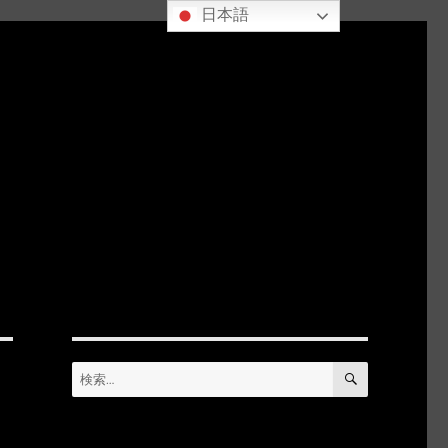
日本語
検
検
索
索: