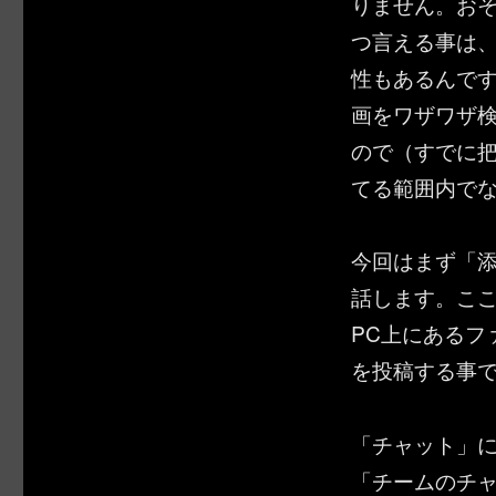
りません。お
つ言える事は
性もあるんです
画をワザワザ
ので（すでに
てる範囲内で
今回はまず「
話します。こ
PC上にあるフ
を投稿する事
「チャット」に添
「チームのチ