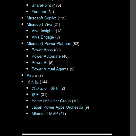
SharePoint
(475)
Yammer
(31)
Microsoft Copilot
(113)
Microsoft Viva
(21)
Viva Insights
(13)
Viva Engage
(8)
Microsoft Power Platform
(82)
Power Apps
(38)
Power Automate
(40)
Power BI
(8)
Power Virtual Agents
(3)
Azure
(3)
その他
(144)
ガジェット紹介
(2)
動画
(31)
Home 365 User Group
(10)
Japan Power Apps Orchestra
(9)
Microsoft MVP
(21)