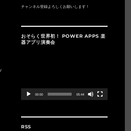
チャンネル登録よろしくお願いします！
おそらく世界初！ POWER APPS 楽
器アプリ演奏会
動
画
に
プ
プ
レ
ー
ヤ
）
ー
00:00
05:44
RSS