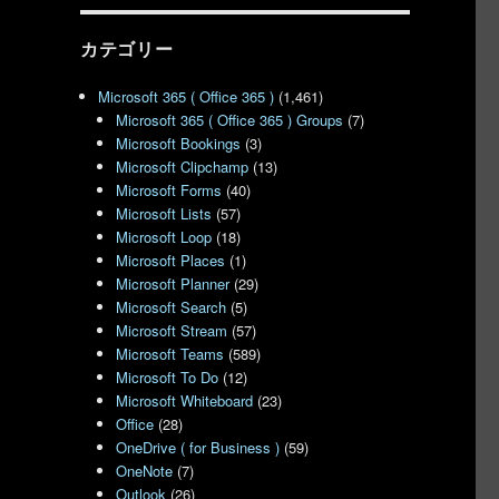
カテゴリー
Microsoft 365 ( Office 365 )
(1,461)
Microsoft 365 ( Office 365 ) Groups
(7)
Microsoft Bookings
(3)
Microsoft Clipchamp
(13)
Microsoft Forms
(40)
Microsoft Lists
(57)
Microsoft Loop
(18)
Microsoft Places
(1)
Microsoft Planner
(29)
Microsoft Search
(5)
Microsoft Stream
(57)
Microsoft Teams
(589)
Microsoft To Do
(12)
Microsoft Whiteboard
(23)
Office
(28)
OneDrive ( for Business )
(59)
OneNote
(7)
Outlook
(26)