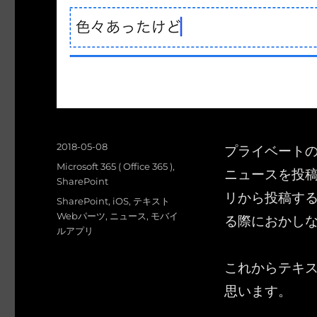
投
プライベートのテ
2018-05-08
稿
カ
Microsoft 365 ( Office 365 )
,
ニュースを投稿
日:
テ
SharePoint
リから投稿する
ゴ
タ
SharePoint
,
iOS
,
テキスト
リ
グ
Webパーツ
,
ニュース
,
モバイ
る際におかしな
ー
ルアプリ
これからテキス
思います。