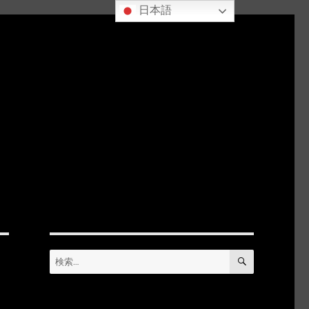
日本語
検
検
索
索: