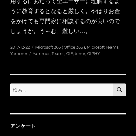
用するにあたって全ユーザーに理解するよ
うに教育するとなると厳しく。やはりお金
をかけても専門家に相談するのが良いので
しょうか。う～む、難しい…。
投
カ
2017-12-22
Microsoft 365 ( Office 365 )
,
Microsoft Teams
,
稿
タ
テ
Yammer
Yammer
,
Teams
,
GIF
,
tenor
,
GIPHY
日:
グ
ゴ
リ
ー
検
検
索
索:
アンケート