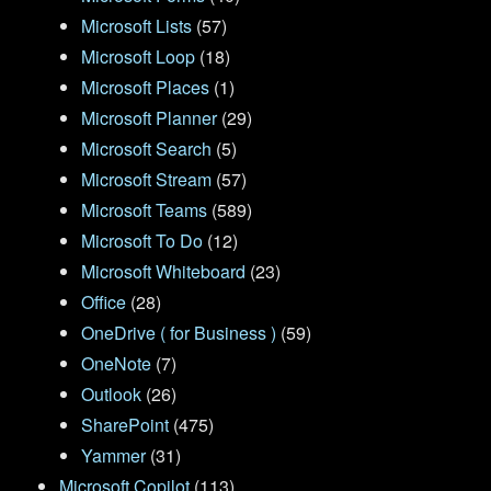
Microsoft Lists
(57)
Microsoft Loop
(18)
Microsoft Places
(1)
Microsoft Planner
(29)
Microsoft Search
(5)
Microsoft Stream
(57)
Microsoft Teams
(589)
Microsoft To Do
(12)
Microsoft Whiteboard
(23)
Office
(28)
OneDrive ( for Business )
(59)
OneNote
(7)
Outlook
(26)
SharePoint
(475)
Yammer
(31)
Microsoft Copilot
(113)