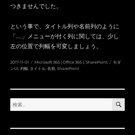
つきませんでした。
という事で、タイトル列や名前列のように
「…」メニューが付く列に関しては、少し
左の位置で列幅を可変しましょう。
投
カ
タ
2017-11-01
Microsoft 365 ( Office 365 )
,
SharePoint
モダ
稿
テ
グ
ンUI
,
列幅
,
タイトル
,
名前
,
SharePoint
日:
ゴ
リ
ー
検
検
索
索: