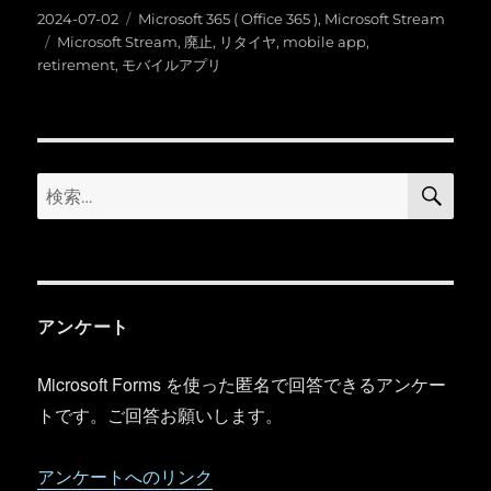
投
カ
2024-07-02
Microsoft 365 ( Office 365 )
,
Microsoft Stream
稿
タ
テ
Microsoft Stream
,
廃止
,
リタイヤ
,
mobile app
,
日:
グ
ゴ
retirement
,
モバイルアプリ
リ
ー
検
検
索
索:
アンケート
Microsoft Forms を使った匿名で回答できるアンケー
トです。ご回答お願いします。
アンケートへのリンク