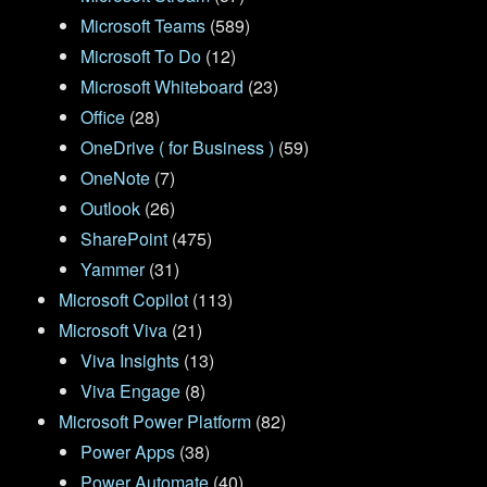
Microsoft Teams
(589)
Microsoft To Do
(12)
Microsoft Whiteboard
(23)
Office
(28)
OneDrive ( for Business )
(59)
OneNote
(7)
Outlook
(26)
SharePoint
(475)
Yammer
(31)
Microsoft Copilot
(113)
Microsoft Viva
(21)
Viva Insights
(13)
Viva Engage
(8)
Microsoft Power Platform
(82)
Power Apps
(38)
Power Automate
(40)